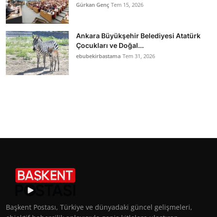
Gürkan Genç
Tem 15, 2026
Ankara Büyükşehir Belediyesi Atatürk
Çocukları ve Doğal...
ebubekirbastama
Tem 31, 2026
Başkent Postası, Türkiye ve dünyadaki güncel gelişmeleri,