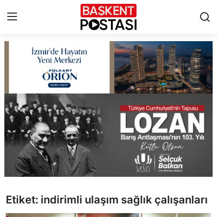
İletişim
Çerez Politikası
Künye
Ankara
TBMM
Yerel Yönetimler
Etiket: indirimli ulaşım sağlık çalışanları
Cumhurbaşkanlığı