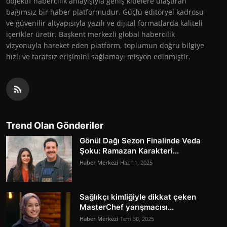
objektif habercilik anlayışıyla geniş kitlelere ulaştıran
bağımsız bir haber platformudur. Güçlü editöryel kadrosu
ve güvenilir altyapısıyla yazılı ve dijital formatlarda kaliteli
içerikler üretir. Başkent merkezli global habercilik
vizyonuyla hareket eden platform, toplumun doğru bilgiye
hızlı ve tarafsız erişimini sağlamayı misyon edinmiştir.
Trend Olan Gönderiler
Gönül Dağı Sezon Finalinde Veda
Şoku: Ramazan Karakteri...
Haber Merkezi
Haz 11, 2025
Sağlıkçı kimliğiyle dikkat çeken
MasterChef yarışmacısı...
Haber Merkezi
Tem 30, 2025