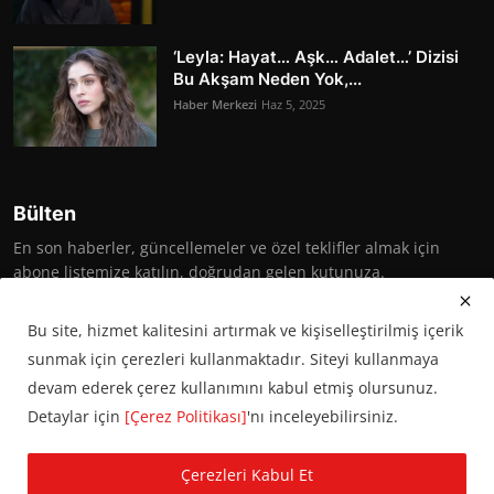
‘Leyla: Hayat… Aşk… Adalet…’ Dizisi
Bu Akşam Neden Yok,...
Haber Merkezi
Haz 5, 2025
Bülten
En son haberler, güncellemeler ve özel teklifler almak için
abone listemize katılın, doğrudan gelen kutunuza.
Abone Ol
Bu site, hizmet kalitesini artırmak ve kişiselleştirilmiş içerik
sunmak için çerezleri kullanmaktadır. Siteyi kullanmaya
devam ederek çerez kullanımını kabul etmiş olursunuz.
Detaylar için
[Çerez Politikası]
'nı inceleyebilirsiniz.
© 2016 Başkent Postası. Tüm hakları saklıdır.
Çerezleri Kabul Et
KVKK Aydınlatma Metni