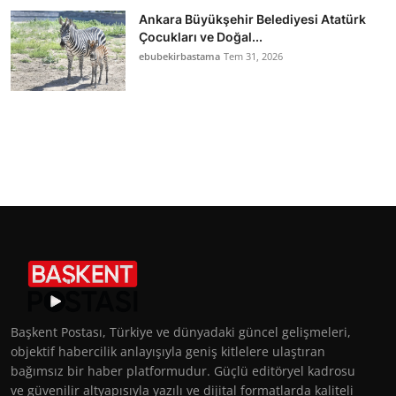
Ankara Büyükşehir Belediyesi Atatürk
Çocukları ve Doğal...
ebubekirbastama
Tem 31, 2026
Başkent Postası, Türkiye ve dünyadaki güncel gelişmeleri,
objektif habercilik anlayışıyla geniş kitlelere ulaştıran
bağımsız bir haber platformudur. Güçlü editöryel kadrosu
ve güvenilir altyapısıyla yazılı ve dijital formatlarda kaliteli