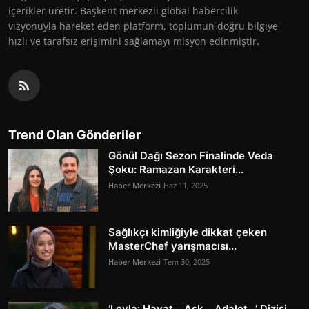
içerikler üretir. Başkent merkezli global habercilik
vizyonuyla hareket eden platform, toplumun doğru bilgiye
hızlı ve tarafsız erişimini sağlamayı misyon edinmiştir.
Trend Olan Gönderiler
Gönül Dağı Sezon Finalinde Veda
Şoku: Ramazan Karakteri...
Haber Merkezi
Haz 11, 2025
Sağlıkçı kimliğiyle dikkat çeken
MasterChef yarışmacısı...
Haber Merkezi
Tem 30, 2025
‘Leyla: Hayat… Aşk… Adalet…’ Dizisi