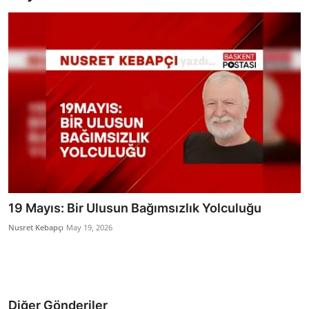
Bakanlıklar
Siyasi Partiler
Mülki İdare
Toplum ve Yaşam
Sivil Toplum Kuruluşları
Kamu Kurumları ve Üst Kurullar
19 Mayıs: Bir Ulusun Bağımsızlık Yolculuğu
Resmi Reklamlar
Nusret Kebapçı
May 19, 2026
Diğer Gönderiler