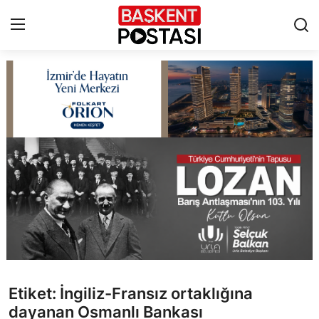
İletişim
Çerez Politikası
Künye
Ankara
TBMM
Yerel Yönetimler
Etiket: İngiliz-Fransız ortaklığına
Cumhurbaşkanlığı
dayanan Osmanlı Bankası