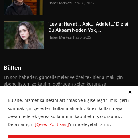
Haber Merkezi
Tem 30, 2025
‘Leyla: Hayat… Aşk… Adalet…’ Dizisi
Bu Akşam Neden Yok,...
Haber Merkezi
Haz 5, 2025
Bülten
En son haberler, güncellemeler ve özel teklifler almak için
abone listemize katılın, doğrudan gelen kutunuza.
Abone Ol
Bu site, hizmet kalitesini artırmak ve kişiselleştirilmiş içerik
sunmak için çerezleri kullanmaktadır. Siteyi kullanmaya
devam ederek çerez kullanımını kabul etmiş olursunuz.
Detaylar için
[Çerez Politikası]
'nı inceleyebilirsiniz.
© 2016 Başkent Postası. Tüm hakları saklıdır.