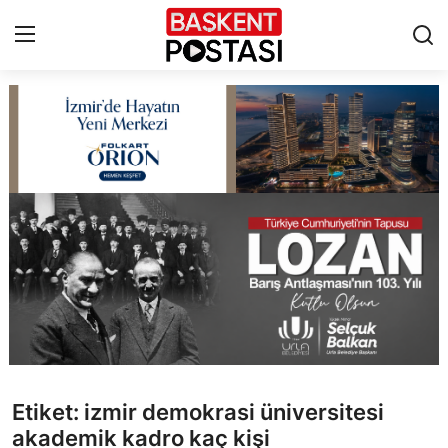
İletişim
Çerez Politikası
Künye
Ankara
TBMM
Yerel Yönetimler
Etiket: izmir demokrasi üniversitesi
Cumhurbaşkanlığı
akademik kadro kaç kişi