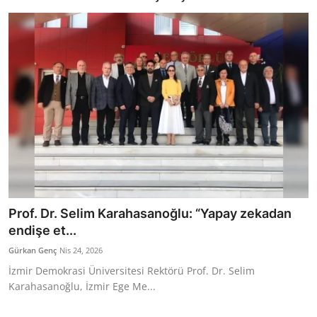
Bakanlıklar
Siyasi Partiler
Mülki İdare
Toplum ve Yaşam
Sivil Toplum Kuruluşları
Kamu Kurumları ve Üst Kurullar
Prof. Dr. Selim Karahasanoğlu: “Yapay zekadan
Resmi Reklamlar
endişe et...
Gürkan Genç
Nis 24, 2026
İzmir Demokrasi Üniversitesi Rektörü Prof. Dr. Selim
Karahasanoğlu, İzmir Ege Me...