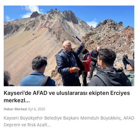
Bakanlıklar
Siyasi Partiler
Mülki İdare
Toplum ve Yaşam
Sivil Toplum Kuruluşları
Kamu Kurumları ve Üst Kurullar
Kayseri’de AFAD ve uluslararası ekipten Erciyes
Resmi Reklamlar
merkezl...
Haber Merkezi
Eyl 6, 2025
Kayseri Büyükşehir Belediye Başkanı Memduh Büyükkılıç, AFAD
Deprem ve Risk Azalt...