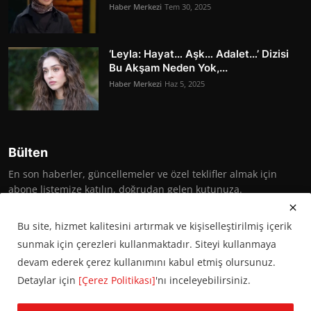
Haber Merkezi
Tem 30, 2025
‘Leyla: Hayat… Aşk… Adalet…’ Dizisi
Bu Akşam Neden Yok,...
Haber Merkezi
Haz 5, 2025
Bülten
En son haberler, güncellemeler ve özel teklifler almak için
abone listemize katılın, doğrudan gelen kutunuza.
Abone Ol
Bu site, hizmet kalitesini artırmak ve kişiselleştirilmiş içerik
sunmak için çerezleri kullanmaktadır. Siteyi kullanmaya
devam ederek çerez kullanımını kabul etmiş olursunuz.
Detaylar için
[Çerez Politikası]
'nı inceleyebilirsiniz.
© 2016 Başkent Postası. Tüm hakları saklıdır.