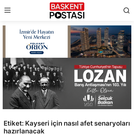
İletişim
Çerez Politikası
Künye
Ankara
TBMM
Yerel Yönetimler
Etiket: Kayseri için nasıl afet senaryoları
Cumhurbaşkanlığı
hazırlanacak