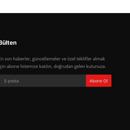
Bülten
En son haberler, güncellemeler ve özel teklifler almak
için abone listemize katılın, doğrudan gelen kutunuza.
Abone Ol