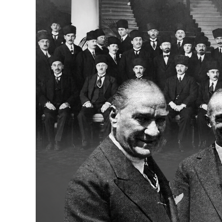
Bakanlıklar
Siyasi Partiler
Mülki İdare
Toplum ve Yaşam
Sivil Toplum Kuruluşları
Kamu Kurumları ve Üst Kurullar
Resmi Reklamlar