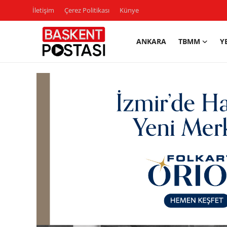
İletişim
Çerez Politikası
Künye
ANKARA
TBMM
Y
İletişim
Çerez Politikası
Künye
Ankara
TBMM
Yerel Yönetimler
Cumhurbaşkanlığı