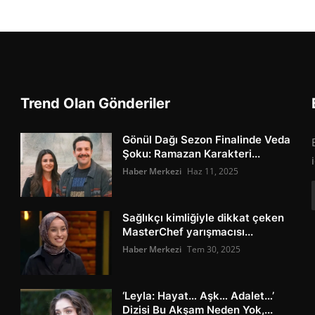
Trend Olan Gönderiler
Gönül Dağı Sezon Finalinde Veda
Şoku: Ramazan Karakteri...
Haber Merkezi
Haz 11, 2025
Sağlıkçı kimliğiyle dikkat çeken
MasterChef yarışmacısı...
Haber Merkezi
Tem 30, 2025
‘Leyla: Hayat… Aşk… Adalet…’
Dizisi Bu Akşam Neden Yok,...