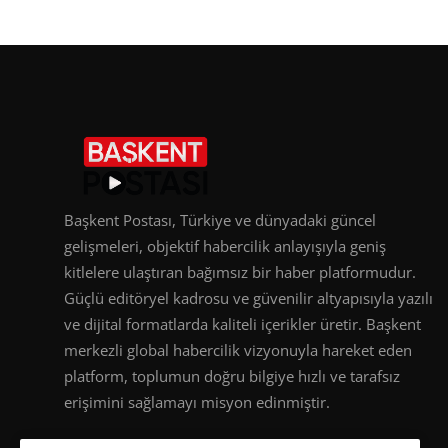
Başkent Postası, Türkiye ve dünyadaki güncel
gelişmeleri, objektif habercilik anlayışıyla geniş
kitlelere ulaştıran bağımsız bir haber platformudur.
Güçlü editöryel kadrosu ve güvenilir altyapısıyla yazılı
ve dijital formatlarda kaliteli içerikler üretir. Başkent
merkezli global habercilik vizyonuyla hareket eden
platform, toplumun doğru bilgiye hızlı ve tarafsız
erişimini sağlamayı misyon edinmiştir.