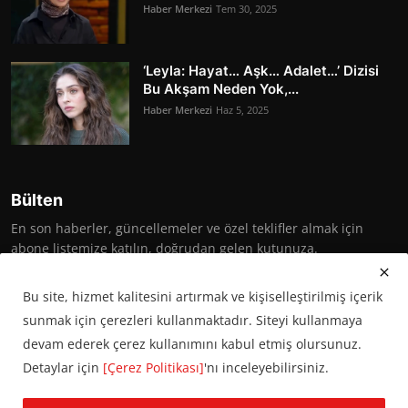
Haber Merkezi
Tem 30, 2025
‘Leyla: Hayat… Aşk… Adalet…’ Dizisi
Bu Akşam Neden Yok,...
Haber Merkezi
Haz 5, 2025
Bülten
En son haberler, güncellemeler ve özel teklifler almak için
abone listemize katılın, doğrudan gelen kutunuza.
Abone Ol
Bu site, hizmet kalitesini artırmak ve kişiselleştirilmiş içerik
sunmak için çerezleri kullanmaktadır. Siteyi kullanmaya
devam ederek çerez kullanımını kabul etmiş olursunuz.
Detaylar için
[Çerez Politikası]
'nı inceleyebilirsiniz.
© 2016 Başkent Postası. Tüm hakları saklıdır.