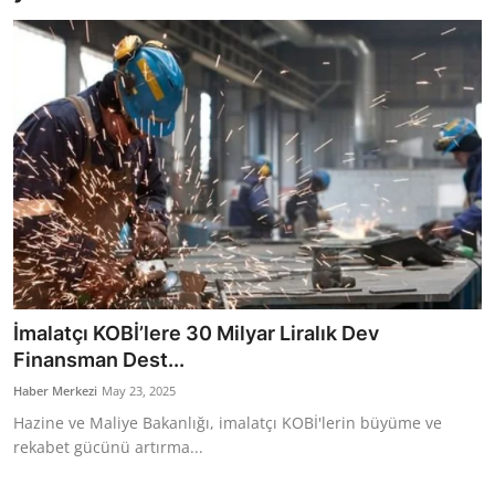
Bakanlıklar
Siyasi Partiler
Mülki İdare
Toplum ve Yaşam
Sivil Toplum Kuruluşları
Kamu Kurumları ve Üst Kurullar
İmalatçı KOBİ’lere 30 Milyar Liralık Dev
Resmi Reklamlar
Finansman Dest...
Haber Merkezi
May 23, 2025
Hazine ve Maliye Bakanlığı, imalatçı KOBİ'lerin büyüme ve
rekabet gücünü artırma...