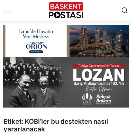
İletişim
Çerez Politikası
Künye
Ankara
TBMM
Yerel Yönetimler
Etiket: KOBİ’ler bu destekten nasıl
Cumhurbaşkanlığı
yararlanacak