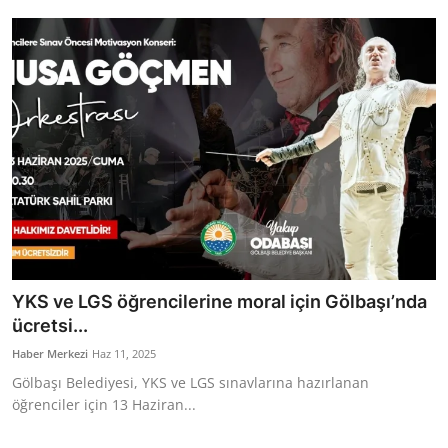
Bakanlıklar
Siyasi Partiler
Mülki İdare
Toplum ve Yaşam
Sivil Toplum Kuruluşları
Kamu Kurumları ve Üst Kurullar
YKS ve LGS öğrencilerine moral için Gölbaşı’nda
Resmi Reklamlar
ücretsi...
Haber Merkezi
Haz 11, 2025
Gölbaşı Belediyesi, YKS ve LGS sınavlarına hazırlanan
öğrenciler için 13 Haziran...