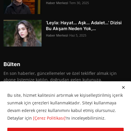
Haber Merkezi
Tem 30, 2025
‘Leyla: Hayat… Aşk… Adalet…’ Dizisi
Bu Akşam Neden Yok,...
Haber Merkezi
Haz 5, 2025
Bülten
En son haberler, güncellemeler ve özel teklifler almak için
abone listemize katılın, doğrudan gelen kutunuza.
Abone Ol
Bu site, hizmet kalitesini artırmak ve kişiselleştirilmiş içerik
sunmak için çerezleri kullanmaktadır. Siteyi kullanmaya
devam ederek çerez kullanımını kabul etmiş olursunuz.
Detaylar için
[Çerez Politikası]
'nı inceleyebilirsiniz.
© 2016 Başkent Postası. Tüm hakları saklıdır.