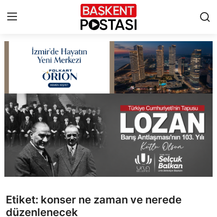
İletişim
Çerez Politikası
Künye
Ankara
TBMM
Yerel Yönetimler
Etiket: konser ne zaman ve nerede
Cumhurbaşkanlığı
düzenlenecek