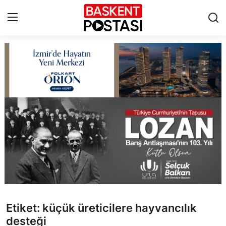
İletişim
Çerez Politikası
Künye
Ankara
TBMM
Yerel Yönetimler
Etiket: küçük üreticilere hayvancılık
Cumhurbaşkanlığı
desteği