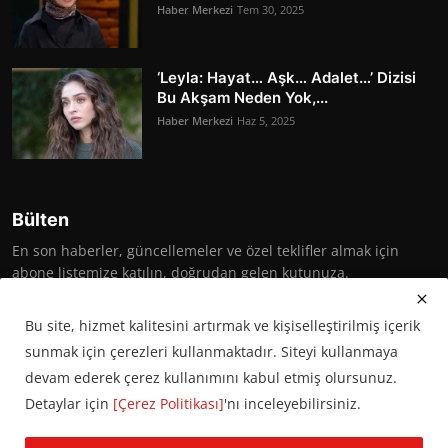
Haber Merkezi
Tem 30, 2025
‘Leyla: Hayat… Aşk… Adalet…’ Dizisi
Bu Akşam Neden Yok,...
Haber Merkezi
Haz 5, 2025
Bülten
En son haberler, güncellemeler ve özel teklifler almak için
abone listemize katılın, doğrudan gelen kutunuza.
Abone Ol
Bu site, hizmet kalitesini artırmak ve kişiselleştirilmiş içerik
sunmak için çerezleri kullanmaktadır. Siteyi kullanmaya
devam ederek çerez kullanımını kabul etmiş olursunuz.
Detaylar için
[Çerez Politikası]
'nı inceleyebilirsiniz.
© 2016 Başkent Postası. Tüm hakları saklıdır.