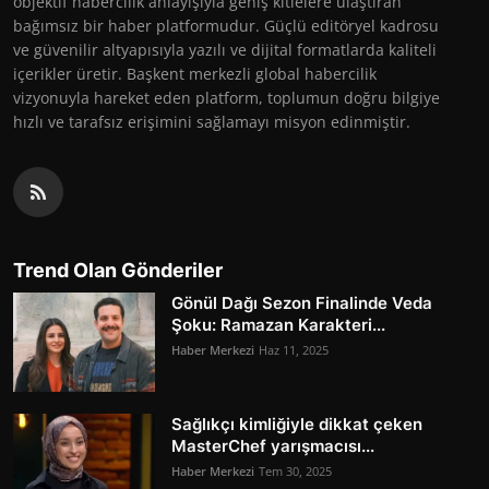
objektif habercilik anlayışıyla geniş kitlelere ulaştıran
bağımsız bir haber platformudur. Güçlü editöryel kadrosu
ve güvenilir altyapısıyla yazılı ve dijital formatlarda kaliteli
içerikler üretir. Başkent merkezli global habercilik
vizyonuyla hareket eden platform, toplumun doğru bilgiye
hızlı ve tarafsız erişimini sağlamayı misyon edinmiştir.
Trend Olan Gönderiler
Gönül Dağı Sezon Finalinde Veda
Şoku: Ramazan Karakteri...
Haber Merkezi
Haz 11, 2025
Sağlıkçı kimliğiyle dikkat çeken
MasterChef yarışmacısı...
Haber Merkezi
Tem 30, 2025