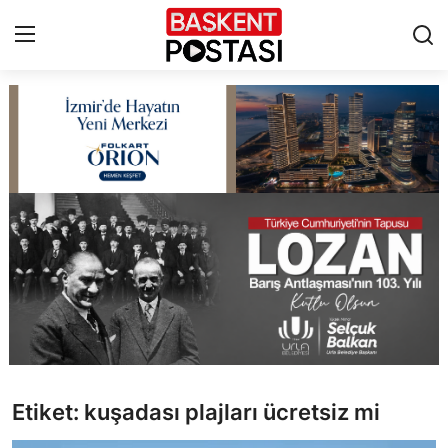
İletişim
Çerez Politikası
Künye
Ankara
TBMM
Yerel Yönetimler
Etiket: kuşadası plajları ücretsiz mi
Cumhurbaşkanlığı