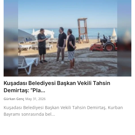
Bakanlıklar
Siyasi Partiler
Mülki İdare
Toplum ve Yaşam
Sivil Toplum Kuruluşları
Kamu Kurumları ve Üst Kurullar
Kuşadası Belediyesi Başkan Vekili Tahsin
Demirtaş: “Pla...
Resmi Reklamlar
Gürkan Genç
May 31, 2026
Kuşadası Belediyesi Başkan Vekili Tahsin Demirtaş, Kurban
Bayramı sonrasında bel...