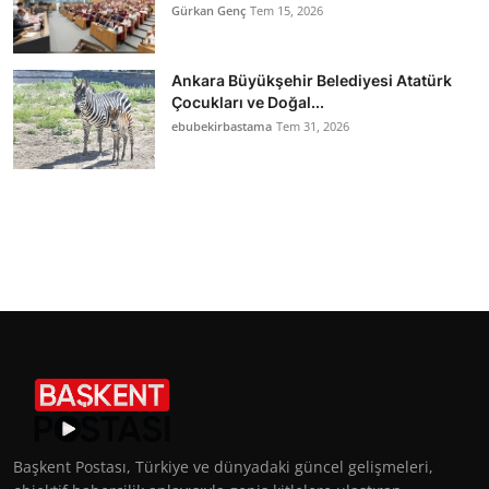
Gürkan Genç
Tem 15, 2026
Ankara Büyükşehir Belediyesi Atatürk
Çocukları ve Doğal...
ebubekirbastama
Tem 31, 2026
Başkent Postası, Türkiye ve dünyadaki güncel gelişmeleri,