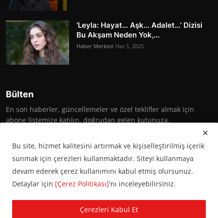
‘Leyla: Hayat… Aşk… Adalet…’ Dizisi
Bu Akşam Neden Yok,...
Haber Merkezi
Haz 5, 2025
Bülten
En son haberler, güncellemeler ve özel teklifler almak için
abone listemize katılın, doğrudan gelen kutunuza.
Abone Ol
Bu site, hizmet kalitesini artırmak ve kişiselleştirilmiş içerik
sunmak için çerezleri kullanmaktadır. Siteyi kullanmaya
devam ederek çerez kullanımını kabul etmiş olursunuz.
Detaylar için
[Çerez Politikası]
'nı inceleyebilirsiniz.
© 2016 Başkent Postası. Tüm hakları saklıdır.
Çerezleri Kabul Et
KVKK Aydınlatma Metni