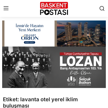
İletişim
Çerez Politikası
Künye
Ankara
TBMM
Yerel Yönetimler
Etiket: lavanta otel yerel iklim
Cumhurbaşkanlığı
buluşması