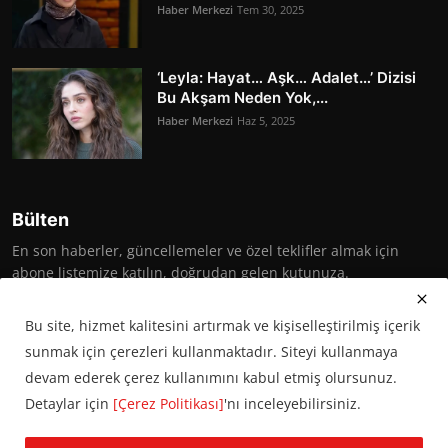
Haber Merkezi
Tem 30, 2025
‘Leyla: Hayat… Aşk… Adalet…’ Dizisi
Bu Akşam Neden Yok,...
Haber Merkezi
Haz 5, 2025
Bülten
En son haberler, güncellemeler ve özel teklifler almak için
abone listemize katılın, doğrudan gelen kutunuza.
Abone Ol
Bu site, hizmet kalitesini artırmak ve kişiselleştirilmiş içerik
sunmak için çerezleri kullanmaktadır. Siteyi kullanmaya
devam ederek çerez kullanımını kabul etmiş olursunuz.
Detaylar için
[Çerez Politikası]
'nı inceleyebilirsiniz.
© 2016 Başkent Postası. Tüm hakları saklıdır.