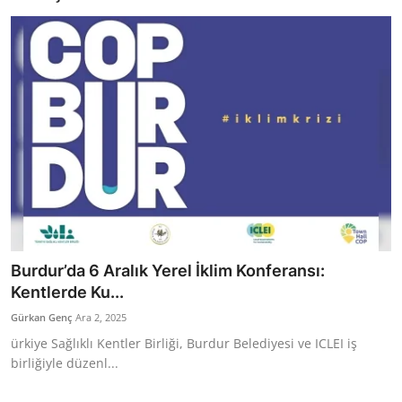
Bakanlıklar
Siyasi Partiler
Mülki İdare
Toplum ve Yaşam
Sivil Toplum Kuruluşları
Kamu Kurumları ve Üst Kurullar
Burdur’da 6 Aralık Yerel İklim Konferansı:
Resmi Reklamlar
Kentlerde Ku...
Gürkan Genç
Ara 2, 2025
ürkiye Sağlıklı Kentler Birliği, Burdur Belediyesi ve ICLEI iş
birliğiyle düzenl...