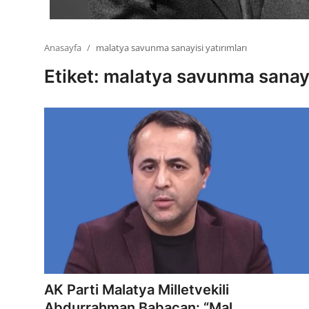
Anasayfa
malatya savunma sanayisi yatırımları
Etiket: malatya savunma sanayis
AK Parti Malatya Milletvekili
Abdurrahman Babacan: “Mal...