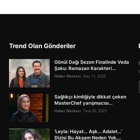
Trend Olan Gönderiler
Gönül Dağı Sezon Finalinde Veda
Şoku: Ramazan Karakteri...
Haber Merkezi
Haz 11, 2025
Sağlıkçı kimliğiyle dikkat çeken
MasterChef yarışmacısı...
Haber Merkezi
Tem 30, 2025
‘Leyla: Hayat… Aşk… Adalet…’
Dizisi Bu Akşam Neden Yok,...