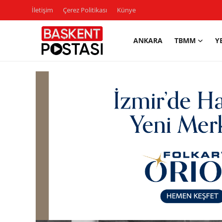
İletişim
Çerez Politikası
Künye
ANKARA
TBMM
Y
İletişim
Çerez Politikası
Künye
Ankara
TBMM
Yerel Yönetimler
Cumhurbaşkanlığı