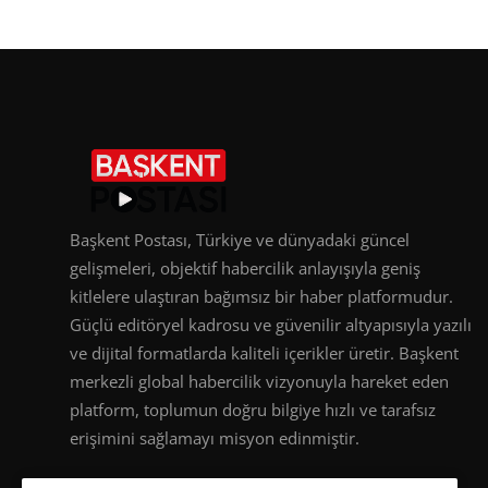
Başkent Postası, Türkiye ve dünyadaki güncel
gelişmeleri, objektif habercilik anlayışıyla geniş
kitlelere ulaştıran bağımsız bir haber platformudur.
Güçlü editöryel kadrosu ve güvenilir altyapısıyla yazılı
ve dijital formatlarda kaliteli içerikler üretir. Başkent
merkezli global habercilik vizyonuyla hareket eden
platform, toplumun doğru bilgiye hızlı ve tarafsız
erişimini sağlamayı misyon edinmiştir.