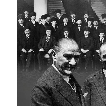
Bakanlıklar
Siyasi Partiler
Mülki İdare
Toplum ve Yaşam
Sivil Toplum Kuruluşları
Kamu Kurumları ve Üst Kurullar
Resmi Reklamlar