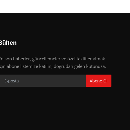
Bülten
En son haberler, güncellemeler ve özel teklifler almak
için abone listemize katılın, doğrudan gelen kutunuza.
Abone Ol