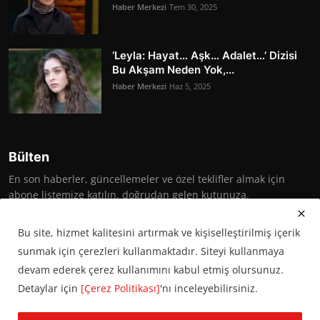
Haber Merkezi
Tem 30, 2025
‘Leyla: Hayat… Aşk… Adalet…’ Dizisi
Bu Akşam Neden Yok,...
Haber Merkezi
Haz 5, 2025
Bülten
En son haberler, güncellemeler ve özel teklifler almak için
abone listemize katılın, doğrudan gelen kutunuza.
Abone Ol
Bu site, hizmet kalitesini artırmak ve kişiselleştirilmiş içerik
sunmak için çerezleri kullanmaktadır. Siteyi kullanmaya
devam ederek çerez kullanımını kabul etmiş olursunuz.
Detaylar için
[Çerez Politikası]
'nı inceleyebilirsiniz.
© 2016 Başkent Postası. Tüm hakları saklıdır.