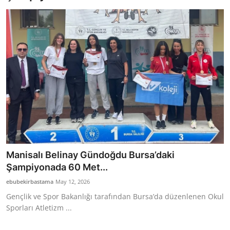
Bakanlıklar
Siyasi Partiler
Mülki İdare
Toplum ve Yaşam
Sivil Toplum Kuruluşları
Kamu Kurumları ve Üst Kurullar
Manisalı Belinay Gündoğdu Bursa’daki
Resmi Reklamlar
Şampiyonada 60 Met...
ebubekirbastama
May 12, 2026
Gençlik ve Spor Bakanlığı tarafından Bursa’da düzenlenen Okul
Sporları Atletizm ...