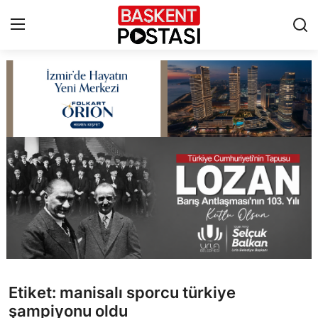
İletişim
Çerez Politikası
Künye
Ankara
TBMM
Yerel Yönetimler
Etiket: manisalı sporcu türkiye
Cumhurbaşkanlığı
şampiyonu oldu