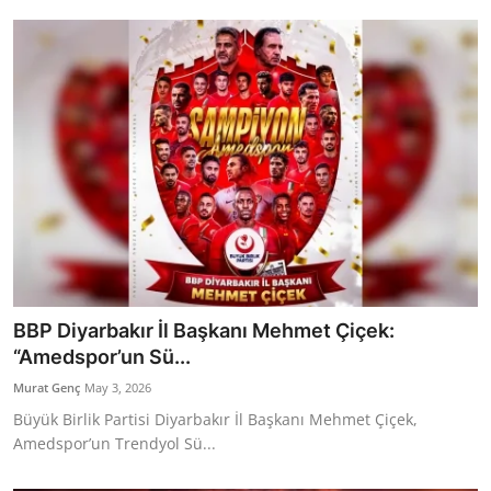
Bakanlıklar
Siyasi Partiler
Mülki İdare
Toplum ve Yaşam
Sivil Toplum Kuruluşları
Kamu Kurumları ve Üst Kurullar
BBP Diyarbakır İl Başkanı Mehmet Çiçek:
Resmi Reklamlar
“Amedspor’un Sü...
Murat Genç
May 3, 2026
Büyük Birlik Partisi Diyarbakır İl Başkanı Mehmet Çiçek,
Amedspor’un Trendyol Sü...