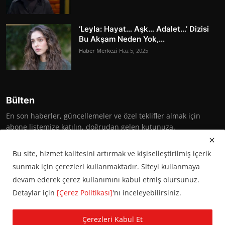
‘Leyla: Hayat… Aşk… Adalet…’ Dizisi
Bu Akşam Neden Yok,...
Haber Merkezi
Haz 5, 2025
Bülten
En son haberler, güncellemeler ve özel teklifler almak için
abone listemize katılın, doğrudan gelen kutunuza.
Abone Ol
Bu site, hizmet kalitesini artırmak ve kişiselleştirilmiş içerik
sunmak için çerezleri kullanmaktadır. Siteyi kullanmaya
devam ederek çerez kullanımını kabul etmiş olursunuz.
Detaylar için
[Çerez Politikası]
'nı inceleyebilirsiniz.
© 2016 Başkent Postası. Tüm hakları saklıdır.
Çerezleri Kabul Et
KVKK Aydınlatma Metni