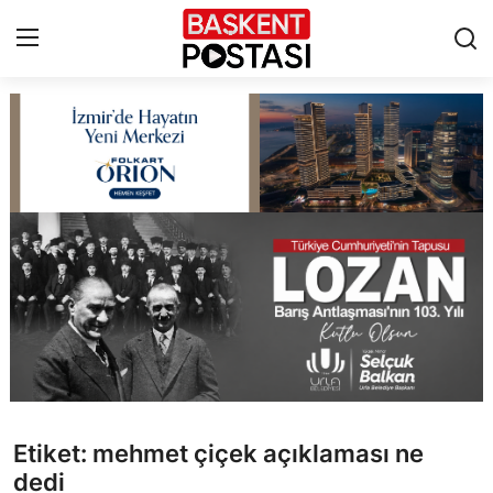
İletişim
Çerez Politikası
Künye
Ankara
TBMM
Yerel Yönetimler
Etiket: mehmet çiçek açıklaması ne
Cumhurbaşkanlığı
dedi