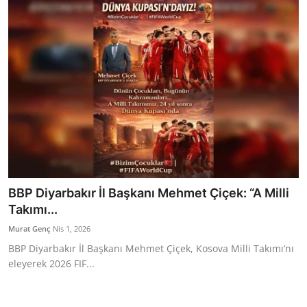
BBP Diyarbakır İl Başkanı Mehmet Çiçek: “A Milli
Takımı...
Murat Genç
Nis 1, 2026
BBP Diyarbakır İl Başkanı Mehmet Çiçek, Kosova Milli Takımı’nı
eleyerek 2026 FIF...