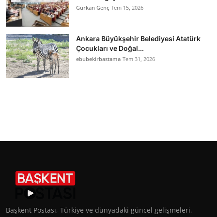
Gürkan Genç
Tem 15, 2026
Ankara Büyükşehir Belediyesi Atatürk
Çocukları ve Doğal...
ebubekirbastama
Tem 31, 2026
Başkent Postası, Türkiye ve dünyadaki güncel gelişmeleri,