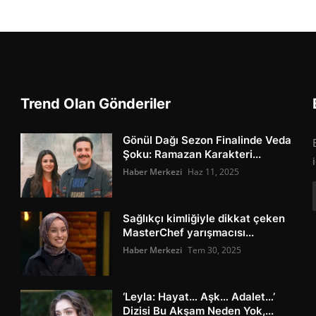
Trend Olan Gönderiler
Gönül Dağı Sezon Finalinde Veda
Şoku: Ramazan Karakteri...
Haber Merkezi
Haz 11, 2025
Sağlıkçı kimliğiyle dikkat çeken
MasterChef yarışmacısı...
Haber Merkezi
Tem 30, 2025
‘Leyla: Hayat… Aşk… Adalet…’
Dizisi Bu Akşam Neden Yok,...