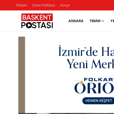
İletişim
Çerez Politikası
Künye
ANKARA
TBMM
Y
İletişim
Çerez Politikası
Künye
Ankara
TBMM
Yerel Yönetimler
Cumhurbaşkanlığı