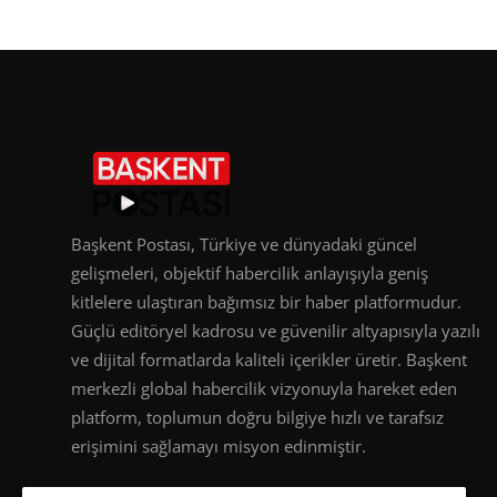
Başkent Postası, Türkiye ve dünyadaki güncel
gelişmeleri, objektif habercilik anlayışıyla geniş
kitlelere ulaştıran bağımsız bir haber platformudur.
Güçlü editöryel kadrosu ve güvenilir altyapısıyla yazılı
ve dijital formatlarda kaliteli içerikler üretir. Başkent
merkezli global habercilik vizyonuyla hareket eden
platform, toplumun doğru bilgiye hızlı ve tarafsız
erişimini sağlamayı misyon edinmiştir.