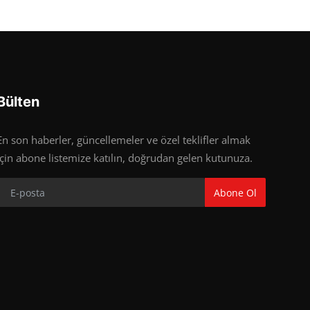
Bülten
En son haberler, güncellemeler ve özel teklifler almak
için abone listemize katılın, doğrudan gelen kutunuza.
Abone Ol