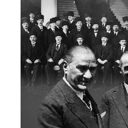
Bakanlıklar
Siyasi Partiler
Mülki İdare
Toplum ve Yaşam
Sivil Toplum Kuruluşları
Kamu Kurumları ve Üst Kurullar
Resmi Reklamlar