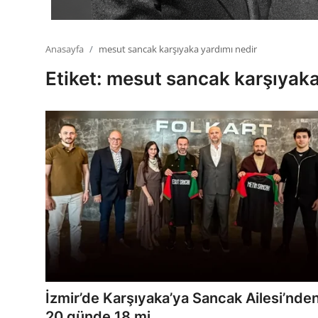
Anasayfa
mesut sancak karşıyaka yardımı nedir
Etiket: mesut sancak karşıyaka
İzmir’de Karşıyaka’ya Sancak Ailesi’nde
20 günde 18 mi...