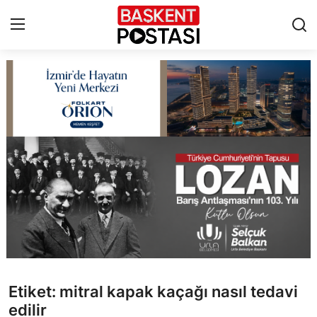
İletişim
Çerez Politikası
Künye
Ankara
TBMM
Yerel Yönetimler
Etiket: mitral kapak kaçağı nasıl tedavi
Cumhurbaşkanlığı
edilir