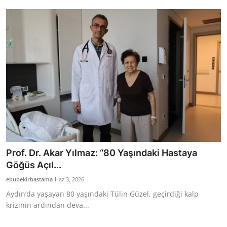
Bakanlıklar
Siyasi Partiler
Mülki İdare
Toplum ve Yaşam
Sivil Toplum Kuruluşları
Kamu Kurumları ve Üst Kurullar
Prof. Dr. Akar Yılmaz: “80 Yaşındaki Hastaya
Resmi Reklamlar
Göğüs Açıl...
ebubekirbastama
Haz 3, 2026
Aydın’da yaşayan 80 yaşındaki Tülin Güzel, geçirdiği kalp
krizinin ardından deva...