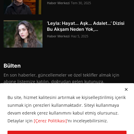
Haber Merkezi
Tem 30, 2025
‘Leyla: Hayat… Aşk… Adalet…’ Dizisi
Bu Akşam Neden Yok,...
Haber Merkezi
Haz 5, 2025
Bülten
En son haberler, güncellemeler ve özel teklifler almak için
abone listemize katılın, doğrudan gelen kutunuza.
Abone Ol
Bu site, hizmet kalitesini artırmak ve kişiselleştirilmiş içerik
sunmak için çerezleri kullanmaktadır. Siteyi kullanmaya
devam ederek çerez kullanımını kabul etmiş olursunuz.
Detaylar için
[Çerez Politikası]
'nı inceleyebilirsiniz.
© 2016 Başkent Postası. Tüm hakları saklıdır.