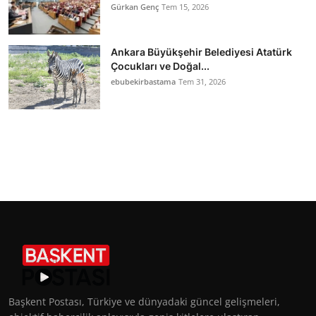
Gürkan Genç
Tem 15, 2026
Ankara Büyükşehir Belediyesi Atatürk
Çocukları ve Doğal...
ebubekirbastama
Tem 31, 2026
Başkent Postası, Türkiye ve dünyadaki güncel gelişmeleri,