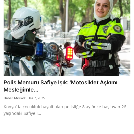
Bakanlıklar
Siyasi Partiler
Mülki İdare
Toplum ve Yaşam
Sivil Toplum Kuruluşları
Kamu Kurumları ve Üst Kurullar
Polis Memuru Safiye Işık: 'Motosiklet Aşkımı
Mesleğimle...
Resmi Reklamlar
Haber Merkezi
Haz 7, 2025
Konya’da çocukluk hayali olan polisliğe 8 ay önce başlayan 26
yaşındaki Safiye I...