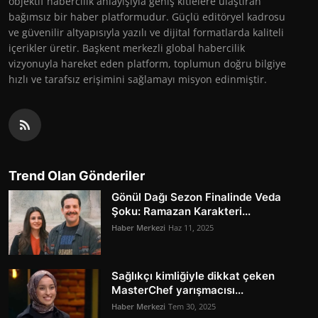
objektif habercilik anlayışıyla geniş kitlelere ulaştıran
bağımsız bir haber platformudur. Güçlü editöryel kadrosu
ve güvenilir altyapısıyla yazılı ve dijital formatlarda kaliteli
içerikler üretir. Başkent merkezli global habercilik
vizyonuyla hareket eden platform, toplumun doğru bilgiye
hızlı ve tarafsız erişimini sağlamayı misyon edinmiştir.
Trend Olan Gönderiler
Gönül Dağı Sezon Finalinde Veda
Şoku: Ramazan Karakteri...
Haber Merkezi
Haz 11, 2025
Sağlıkçı kimliğiyle dikkat çeken
MasterChef yarışmacısı...
Haber Merkezi
Tem 30, 2025