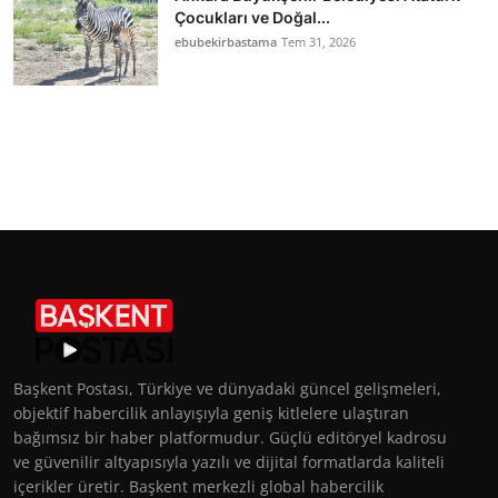
Çocukları ve Doğal...
ebubekirbastama
Tem 31, 2026
Başkent Postası, Türkiye ve dünyadaki güncel gelişmeleri,
objektif habercilik anlayışıyla geniş kitlelere ulaştıran
bağımsız bir haber platformudur. Güçlü editöryel kadrosu
ve güvenilir altyapısıyla yazılı ve dijital formatlarda kaliteli
içerikler üretir. Başkent merkezli global habercilik