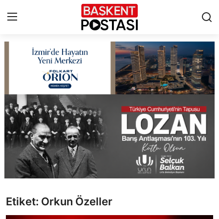
İletişim
Çerez Politikası
Künye
Ankara
TBMM
Yerel Yönetimler
Etiket: Orkun Özeller
Cumhurbaşkanlığı