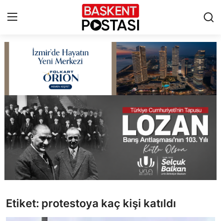
İletişim
Çerez Politikası
Künye
Ankara
TBMM
Yerel Yönetimler
Etiket: protestoya kaç kişi katıldı
Cumhurbaşkanlığı