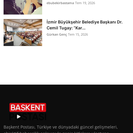
ebubekirbastama
Tem 19, 2026
İzmir Büyükşehir Belediye Başkanı Dr.
Cemil Tugay: “Kar...
Gürkan Genç
Tem 15, 2026
Başkent Postası, Türkiye ve dünyadaki güncel gelişmeleri,