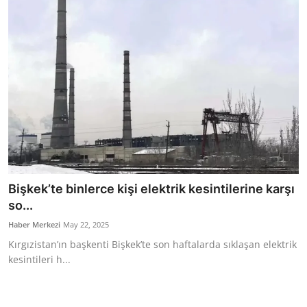
Bakanlıklar
Siyasi Partiler
Mülki İdare
Toplum ve Yaşam
Sivil Toplum Kuruluşları
Kamu Kurumları ve Üst Kurullar
Bişkek’te binlerce kişi elektrik kesintilerine karşı
so...
Resmi Reklamlar
Haber Merkezi
May 22, 2025
Kırgızistan’ın başkenti Bişkek’te son haftalarda sıklaşan elektrik
kesintileri h...