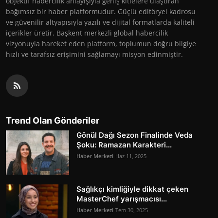
objektif habercilik anlayışıyla geniş kitlelere ulaştıran
bağımsız bir haber platformudur. Güçlü editöryel kadrosu
ve güvenilir altyapısıyla yazılı ve dijital formatlarda kaliteli
içerikler üretir. Başkent merkezli global habercilik
vizyonuyla hareket eden platform, toplumun doğru bilgiye
hızlı ve tarafsız erişimini sağlamayı misyon edinmiştir.
Trend Olan Gönderiler
Gönül Dağı Sezon Finalinde Veda
Şoku: Ramazan Karakteri...
Haber Merkezi
Haz 11, 2025
Sağlıkçı kimliğiyle dikkat çeken
MasterChef yarışmacısı...
Haber Merkezi
Tem 30, 2025