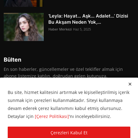
‘Leyla: Hayat… Aşk… Adalet…’ Dizisi
Bu Akşam Neden Yok,...
Haber Merkezi
Haz 5, 2025
Bülten
En son haberler, güncellemeler ve özel teklifler almak için
abone listemize katılın, doğrudan gelen kutunuza.
Abone Ol
Bu site, hizmet kalitesini artırmak ve kişiselleştirilmiş içerik
sunmak için çerezleri kullanmaktadır. Siteyi kullanmaya
devam ederek çerez kullanımını kabul etmiş olursunuz.
Detaylar için
[Çerez Politikası]
'nı inceleyebilirsiniz.
© 2016 Başkent Postası. Tüm hakları saklıdır.
Çerezleri Kabul Et
KVKK Aydınlatma Metni