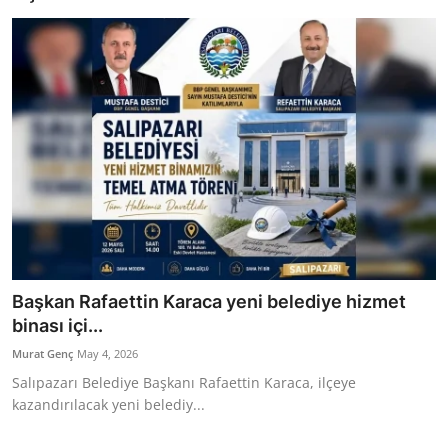
Bakanlıklar
Siyasi Partiler
Mülki İdare
Toplum ve Yaşam
Sivil Toplum Kuruluşları
Kamu Kurumları ve Üst Kurullar
Başkan Rafaettin Karaca yeni belediye hizmet
Resmi Reklamlar
binası içi...
Murat Genç
May 4, 2026
Salıpazarı Belediye Başkanı Rafaettin Karaca, ilçeye
kazandırılacak yeni belediy...