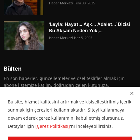
Haber Merkezi
Tem 30, 2025
‘Leyla: Hayat… Aşk… Adalet…’ Dizisi
Bu Akşam Neden Yok,...
Haber Merkezi
Haz 5, 2025
Bülten
En son haberler, güncellemeler ve özel teklifler almak için
abone listemize katılın, doğrudan gelen kutunuza.
Abone Ol
Bu site, hizmet kalitesini artırmak ve kişiselleştirilmiş içerik
sunmak için çerezleri kullanmaktadır. Siteyi kullanmaya
devam ederek çerez kullanımını kabul etmiş olursunuz.
Detaylar için
[Çerez Politikası]
'nı inceleyebilirsiniz.
© 2016 Başkent Postası. Tüm hakları saklıdır.