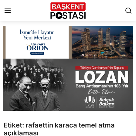
İletişim
Çerez Politikası
Künye
Ankara
TBMM
Yerel Yönetimler
Etiket: rafaettin karaca temel atma
Cumhurbaşkanlığı
açıklaması