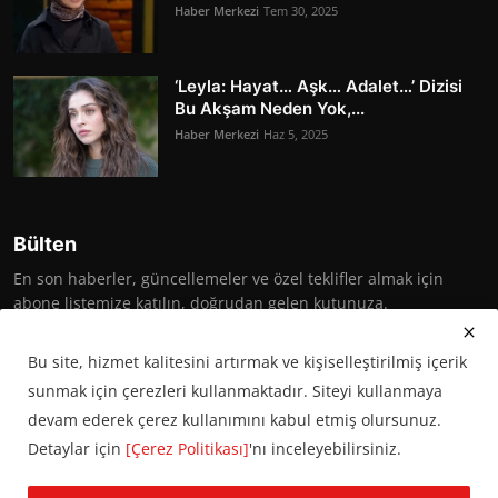
Haber Merkezi
Tem 30, 2025
‘Leyla: Hayat… Aşk… Adalet…’ Dizisi
Bu Akşam Neden Yok,...
Haber Merkezi
Haz 5, 2025
Bülten
En son haberler, güncellemeler ve özel teklifler almak için
abone listemize katılın, doğrudan gelen kutunuza.
Abone Ol
Bu site, hizmet kalitesini artırmak ve kişiselleştirilmiş içerik
sunmak için çerezleri kullanmaktadır. Siteyi kullanmaya
devam ederek çerez kullanımını kabul etmiş olursunuz.
Detaylar için
[Çerez Politikası]
'nı inceleyebilirsiniz.
© 2016 Başkent Postası. Tüm hakları saklıdır.