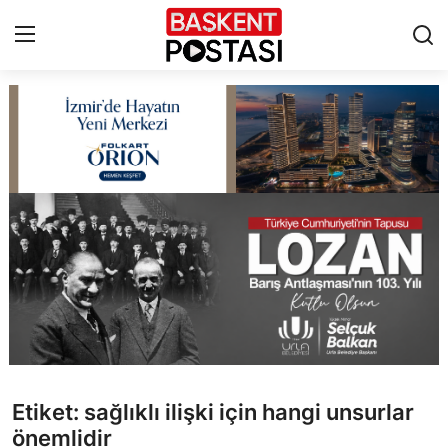
İletişim
Çerez Politikası
Künye
Ankara
TBMM
Yerel Yönetimler
Etiket: sağlıklı ilişki için hangi unsurlar
Cumhurbaşkanlığı
önemlidir