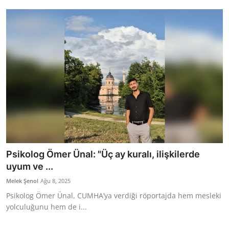
Bakanlıklar
Siyasi Partiler
Mülki İdare
Toplum ve Yaşam
Sivil Toplum Kuruluşları
Kamu Kurumları ve Üst Kurullar
Psikolog Ömer Ünal: "Üç ay kuralı, ilişkilerde
Resmi Reklamlar
uyum ve ...
Melek Şenol
Ağu 8, 2025
Psikolog Ömer Ünal, CUMHA’ya verdiği röportajda hem mesleki
yolculuğunu hem de i...