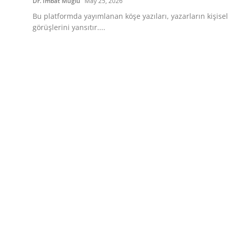
Dr. İmbat Muğlu
May 25, 2026
Bu platformda yayımlanan köşe yazıları, yazarların kişisel
görüşlerini yansıtır....