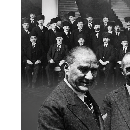
Bakanlıklar
Siyasi Partiler
Mülki İdare
Toplum ve Yaşam
Sivil Toplum Kuruluşları
Kamu Kurumları ve Üst Kurullar
Resmi Reklamlar