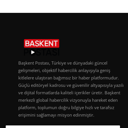
Başkent Postası, Türkiye ve dünyadaki güncel
gelişmeleri, objektif habercilik anlayışıyla geniş
kitlelere ulaştıran bağımsız bir haber platformudur.
Güçlü editöryel kadrosu ve güvenilir altyapısıyla yazılı
ve dijital formatlarda kaliteli içerikler üretir. Başkent
merkezli global habercilik vizyonuyla hareket eden
platform, toplumun doğru bilgiye hızlı ve tarafsız
erişimini sağlamayı misyon edinmiştir.