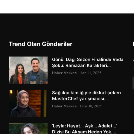
Trend Olan Gönderiler
Gönül Dağı Sezon Finalinde Veda
Şoku: Ramazan Karakteri...
Haber Merkezi
Haz 11, 2025
Sağlıkçı kimliğiyle dikkat çeken
MasterChef yarışmacısı...
Haber Merkezi
Tem 30, 2025
‘Leyla: Hayat… Aşk… Adalet…’
Dizisi Bu Akşam Neden Yok,...