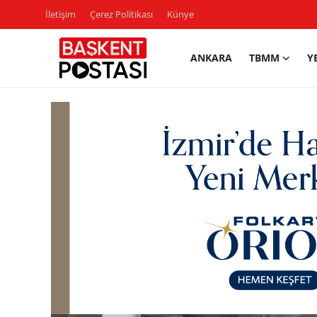
İletişim
Çerez Politikası
Künye
ANKARA
TBMM
Y
İletişim
Çerez Politikası
Künye
Ankara
TBMM
Yerel Yönetimler
Cumhurbaşkanlığı