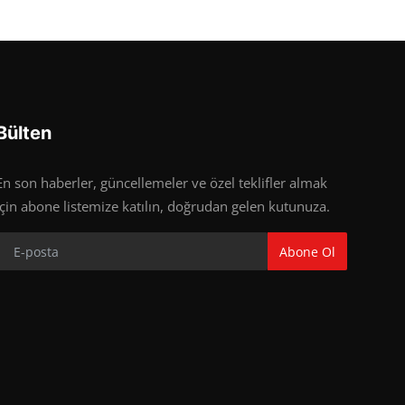
Bülten
En son haberler, güncellemeler ve özel teklifler almak
için abone listemize katılın, doğrudan gelen kutunuza.
Abone Ol