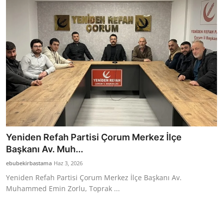
Bakanlıklar
Siyasi Partiler
Mülki İdare
Toplum ve Yaşam
Sivil Toplum Kuruluşları
Kamu Kurumları ve Üst Kurullar
Yeniden Refah Partisi Çorum Merkez İlçe
Başkanı Av. Muh...
Resmi Reklamlar
ebubekirbastama
Haz 3, 2026
Yeniden Refah Partisi Çorum Merkez İlçe Başkanı Av.
Muhammed Emin Zorlu, Toprak ...