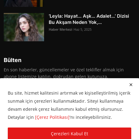
‘Leyla: Hayat… Aşk… Adalet…’ Dizisi
Bu Akşam Neden Yok,...
Haber Merkezi
Haz 5, 2025
Bülten
En son haberler, güncellemeler ve özel teklifler almak için
abone listemize katılın, doğrudan gelen kutunuza.
Abone Ol
Bu site, hizmet kalitesini artırmak ve kişiselleştirilmiş içerik
sunmak için çerezleri kullanmaktadır. Siteyi kullanmaya
devam ederek çerez kullanımını kabul etmiş olursunuz.
Detaylar için
[Çerez Politikası]
'nı inceleyebilirsiniz.
© 2016 Başkent Postası. Tüm hakları saklıdır.
Çerezleri Kabul Et
KVKK Aydınlatma Metni