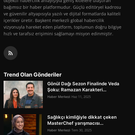
objektif habercilik anlayışıyla geniş kitlelere ulaştıran
bağımsız bir haber platformudur. Güçlü editöryel kadrosu
ve güvenilir altyapısıyla yazılı ve dijital formatlarda kaliteli
içerikler üretir. Başkent merkezli global habercilik
vizyonuyla hareket eden platform, toplumun doğru bilgiye
hızlı ve tarafsız erişimini sağlamayı misyon edinmiştir.
Trend Olan Gönderiler
Gönül Dağı Sezon Finalinde Veda
Şoku: Ramazan Karakteri...
Haber Merkezi
Haz 11, 2025
Sağlıkçı kimliğiyle dikkat çeken
MasterChef yarışmacısı...
Haber Merkezi
Tem 30, 2025