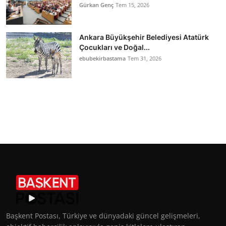
Gürkan Genç
Tem 15, 2026
Ankara Büyükşehir Belediyesi Atatürk
Çocukları ve Doğal...
ebubekirbastama
Tem 31, 2026
Başkent Postası, Türkiye ve dünyadaki güncel gelişmeleri,