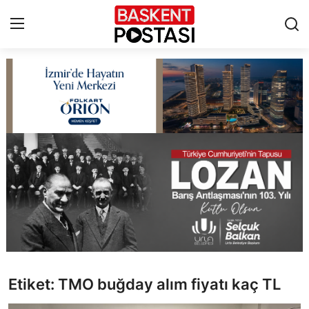
İletişim
Çerez Politikası
Künye
Ankara
TBMM
Yerel Yönetimler
Etiket: TMO buğday alım fiyatı kaç TL
Cumhurbaşkanlığı