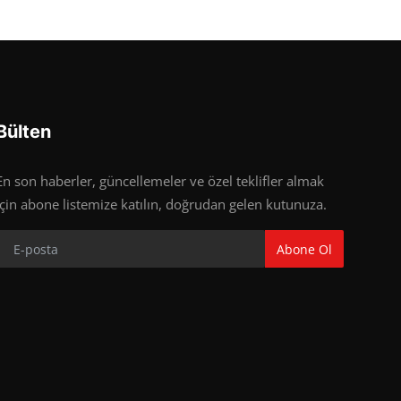
Bülten
En son haberler, güncellemeler ve özel teklifler almak
için abone listemize katılın, doğrudan gelen kutunuza.
Abone Ol