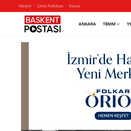
İletişim
Çerez Politikası
Künye
ANKARA
TBMM
Y
İletişim
Çerez Politikası
Künye
Ankara
TBMM
Yerel Yönetimler
Cumhurbaşkanlığı