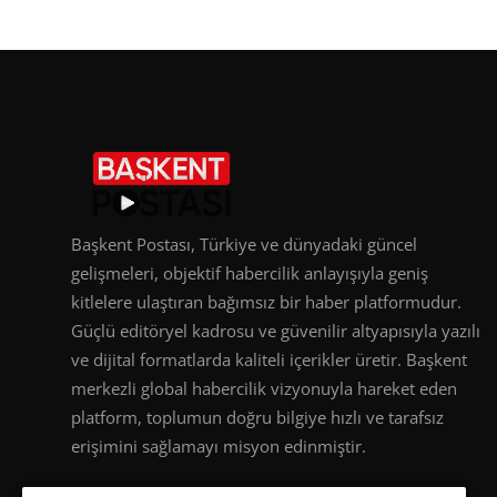
Başkent Postası, Türkiye ve dünyadaki güncel
gelişmeleri, objektif habercilik anlayışıyla geniş
kitlelere ulaştıran bağımsız bir haber platformudur.
Güçlü editöryel kadrosu ve güvenilir altyapısıyla yazılı
ve dijital formatlarda kaliteli içerikler üretir. Başkent
merkezli global habercilik vizyonuyla hareket eden
platform, toplumun doğru bilgiye hızlı ve tarafsız
erişimini sağlamayı misyon edinmiştir.