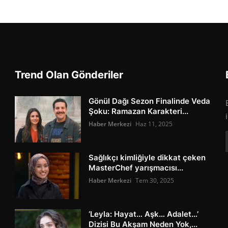
Trend Olan Gönderiler
Gönül Dağı Sezon Finalinde Veda
Şoku: Ramazan Karakteri...
Haber Merkezi
Haz 11, 2025
Sağlıkçı kimliğiyle dikkat çeken
MasterChef yarışmacısı...
Haber Merkezi
Tem 30, 2025
‘Leyla: Hayat… Aşk… Adalet…’
Dizisi Bu Akşam Neden Yok,...