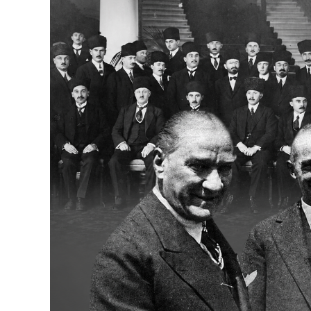
Bakanlıklar
Siyasi Partiler
Mülki İdare
Toplum ve Yaşam
Sivil Toplum Kuruluşları
Kamu Kurumları ve Üst Kurullar
Resmi Reklamlar