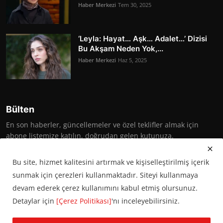
Haber Merkezi
Tem 30, 2025
‘Leyla: Hayat… Aşk… Adalet…’ Dizisi
Bu Akşam Neden Yok,...
Haber Merkezi
Haz 5, 2025
Bülten
En son haberler, güncellemeler ve özel teklifler almak için
abone listemize katılın, doğrudan gelen kutunuza.
Abone Ol
Bu site, hizmet kalitesini artırmak ve kişiselleştirilmiş içerik
sunmak için çerezleri kullanmaktadır. Siteyi kullanmaya
devam ederek çerez kullanımını kabul etmiş olursunuz.
Detaylar için
[Çerez Politikası]
'nı inceleyebilirsiniz.
© 2016 Başkent Postası. Tüm hakları saklıdır.