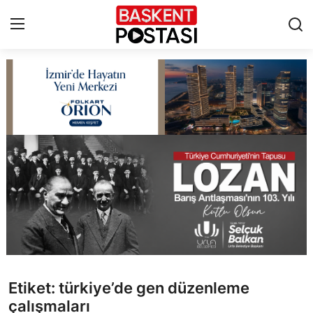
İletişim
Çerez Politikası
Künye
Ankara
TBMM
Yerel Yönetimler
Etiket: türkiye’de gen düzenleme
Cumhurbaşkanlığı
çalışmaları