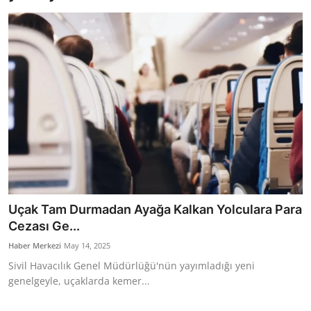
Bakanlıklar
Siyasi Partiler
Mülki İdare
Toplum ve Yaşam
Sivil Toplum Kuruluşları
Kamu Kurumları ve Üst Kurullar
Uçak Tam Durmadan Ayağa Kalkan Yolculara Para
Resmi Reklamlar
Cezası Ge...
Haber Merkezi
May 14, 2025
Sivil Havacılık Genel Müdürlüğü'nün yayımladığı yeni
genelgeyle, uçaklarda kemer...