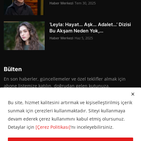
Haber Merkezi
Tem 30, 2025
‘Leyla: Hayat… Aşk… Adalet…’ Dizisi
Bu Akşam Neden Yok,...
Haber Merkezi
Haz 5, 2025
Bülten
En son haberler, güncellemeler ve özel teklifler almak için
abone listemize katılın, doğrudan gelen kutunuza.
Abone Ol
Bu site, hizmet kalitesini artırmak ve kişiselleştirilmiş içerik
sunmak için çerezleri kullanmaktadır. Siteyi kullanmaya
devam ederek çerez kullanımını kabul etmiş olursunuz.
Detaylar için
[Çerez Politikası]
'nı inceleyebilirsiniz.
© 2016 Başkent Postası. Tüm hakları saklıdır.