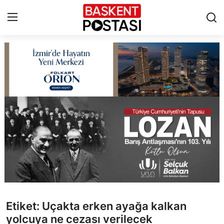
İletişim
Çerez Politikası
Künye
Ankara
TBMM
Yerel Yönetimler
Etiket: Uçakta erken ayağa kalkan
Cumhurbaşkanlığı
yolcuya ne cezası verilecek