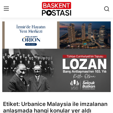
İletişim
Çerez Politikası
Künye
Ankara
TBMM
Yerel Yönetimler
Etiket: Urbanice Malaysia ile imzalanan
Cumhurbaşkanlığı
anlaşmada hangi konular yer aldı