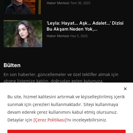
Haber Merkezi
Tem 30, 2025
‘Leyla: Hayat… Aşk… Adalet…’ Dizisi
Bu Akşam Neden Yok,...
Haber Merkezi
Haz 5, 2025
Bülten
En son haberler, güncellemeler ve özel teklifler almak için
abone listemize katılın, doğrudan gelen kutunuza.
Abone Ol
Bu site, hizmet kalitesini artırmak ve kişiselleştirilmiş içerik
sunmak için çerezleri kullanmaktadır. Siteyi kullanmaya
devam ederek çerez kullanımını kabul etmiş olursunuz.
Detaylar için
[Çerez Politikası]
'nı inceleyebilirsiniz.
© 2016 Başkent Postası. Tüm hakları saklıdır.