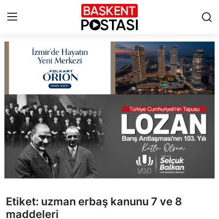
İletişim
Çerez Politikası
Künye
Ankara
TBMM
Yerel Yönetimler
Etiket: uzman erbaş kanunu 7 ve 8
Cumhurbaşkanlığı
maddeleri