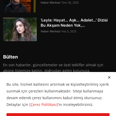
Haber Merkezi
Tem 30, 2025
‘Leyla: Hayat… Aşk… Adalet…’ Dizisi
Bu Akşam Neden Yok,...
Haber Merkezi
Haz 5, 2025
Bülten
En son haberler, güncellemeler ve özel teklifler almak için
abone listemize katılın, doğrudan gelen kutunuza.
Abone Ol
Bu site, hizmet kalitesini artırmak ve kişiselleştirilmiş içerik
sunmak için çerezleri kullanmaktadır. Siteyi kullanmaya
devam ederek çerez kullanımını kabul etmiş olursunuz.
Detaylar için
[Çerez Politikası]
'nı inceleyebilirsiniz.
© 2016 Başkent Postası. Tüm hakları saklıdır.