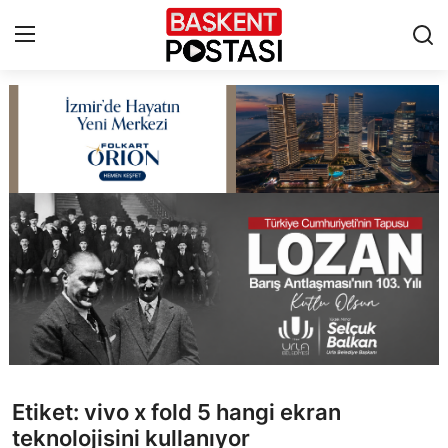
İletişim
Çerez Politikası
Künye
Ankara
TBMM
Yerel Yönetimler
Etiket: vivo x fold 5 hangi ekran
Cumhurbaşkanlığı
teknolojisini kullanıyor