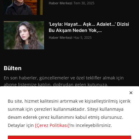
Haber Merkezi
Tem 30, 2025
‘Leyla: Hayat… Aşk… Adalet…’ Dizisi
Bu Akşam Neden Yok,...
Haber Merkezi
Haz 5, 2025
Bülten
En son haberler, güncellemeler ve özel teklifler almak için
abone listemize katılın, doğrudan gelen kutunuza.
Abone Ol
Bu site, hizmet kalitesini artırmak ve kişiselleştirilmiş içerik
sunmak için çerezleri kullanmaktadır. Siteyi kullanmaya
devam ederek çerez kullanımını kabul etmiş olursunuz.
Detaylar için
[Çerez Politikası]
'nı inceleyebilirsiniz.
© 2016 Başkent Postası. Tüm hakları saklıdır.