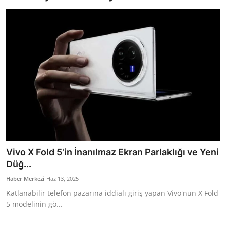
Bakanlıklar
Siyasi Partiler
Mülki İdare
Toplum ve Yaşam
Sivil Toplum Kuruluşları
Kamu Kurumları ve Üst Kurullar
Vivo X Fold 5'in İnanılmaz Ekran Parlaklığı ve Yeni
Resmi Reklamlar
Düğ...
Haber Merkezi
Haz 13, 2025
Katlanabilir telefon pazarına iddialı giriş yapan Vivo'nun X Fold
5 modelinin gö...