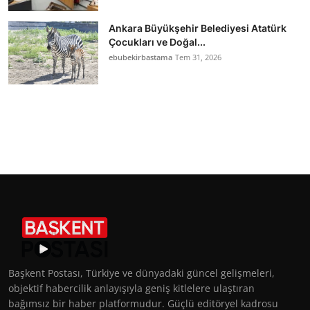
Ankara Büyükşehir Belediyesi Atatürk
Çocukları ve Doğal...
ebubekirbastama
Tem 31, 2026
Başkent Postası, Türkiye ve dünyadaki güncel gelişmeleri,
objektif habercilik anlayışıyla geniş kitlelere ulaştıran
bağımsız bir haber platformudur. Güçlü editöryel kadrosu