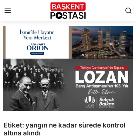
İletişim
Çerez Politikası
Künye
Ankara
TBMM
Yerel Yönetimler
Etiket: yangın ne kadar sürede kontrol
Cumhurbaşkanlığı
altına alındı