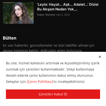
‘Leyla: Hayat… Aşk… Adalet…’ Dizisi
Bu Akşam Neden Yok,...
Haber Merkezi
Haz 5, 2025
Bülten
En son haberler, güncellemeler ve özel teklifler almak için
abone listemize katılın, doğrudan gelen kutunuza.
Abone Ol
Bu site, hizmet kalitesini artırmak ve kişiselleştirilmiş içerik
sunmak için çerezleri kullanmaktadır. Siteyi kullanmaya
devam ederek çerez kullanımını kabul etmiş olursunuz.
Detaylar için
[Çerez Politikası]
'nı inceleyebilirsiniz.
© 2016 Başkent Postası. Tüm hakları saklıdır.
Çerezleri Kabul Et
KVKK Aydınlatma Metni