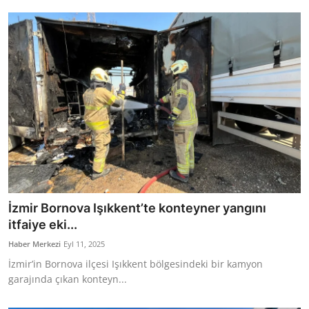
Bakanlıklar
Siyasi Partiler
Mülki İdare
Toplum ve Yaşam
Sivil Toplum Kuruluşları
Kamu Kurumları ve Üst Kurullar
İzmir Bornova Işıkkent’te konteyner yangını
Resmi Reklamlar
itfaiye eki...
Haber Merkezi
Eyl 11, 2025
İzmir’in Bornova ilçesi Işıkkent bölgesindeki bir kamyon
garajında çıkan konteyn...