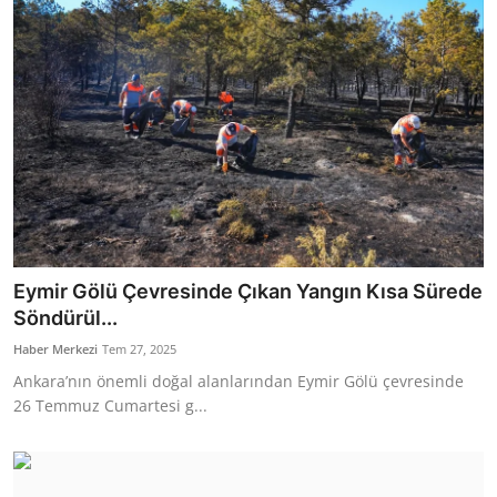
Eymir Gölü Çevresinde Çıkan Yangın Kısa Sürede
Söndürül...
Haber Merkezi
Tem 27, 2025
Ankara’nın önemli doğal alanlarından Eymir Gölü çevresinde
26 Temmuz Cumartesi g...