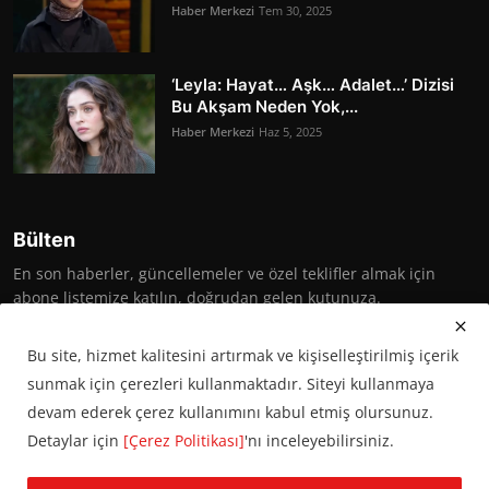
Haber Merkezi
Tem 30, 2025
‘Leyla: Hayat… Aşk… Adalet…’ Dizisi
Bu Akşam Neden Yok,...
Haber Merkezi
Haz 5, 2025
Bülten
En son haberler, güncellemeler ve özel teklifler almak için
abone listemize katılın, doğrudan gelen kutunuza.
Abone Ol
Bu site, hizmet kalitesini artırmak ve kişiselleştirilmiş içerik
sunmak için çerezleri kullanmaktadır. Siteyi kullanmaya
devam ederek çerez kullanımını kabul etmiş olursunuz.
Detaylar için
[Çerez Politikası]
'nı inceleyebilirsiniz.
© 2016 Başkent Postası. Tüm hakları saklıdır.