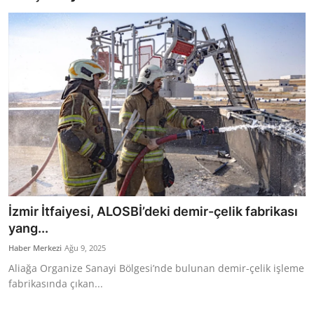
Bakanlıklar
Siyasi Partiler
Mülki İdare
Toplum ve Yaşam
Sivil Toplum Kuruluşları
Kamu Kurumları ve Üst Kurullar
İzmir İtfaiyesi, ALOSBİ’deki demir-çelik fabrikası
Resmi Reklamlar
yang...
Haber Merkezi
Ağu 9, 2025
Aliağa Organize Sanayi Bölgesi’nde bulunan demir-çelik işleme
fabrikasında çıkan...