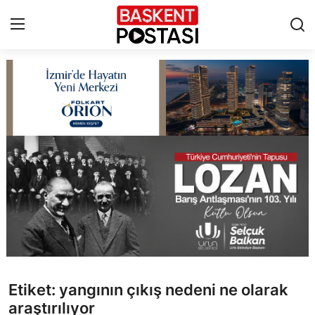
İletişim
Çerez Politikası
Künye
Ankara
TBMM
Yerel Yönetimler
Etiket: yangının çıkış nedeni ne olarak
Cumhurbaşkanlığı
araştırılıyor