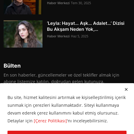
Haber Merkezi
Tem 30, 2025
‘Leyla: Hayat… Aşk… Adalet…’ Dizisi
Bu Akşam Neden Yok,...
Haber Merkezi
Haz 5, 2025
Bülten
En son haberler, güncellemeler ve özel teklifler almak için
abone listemize katılın, doğrudan gelen kutunuza.
Abone Ol
Bu site, hizmet kalitesini artırmak ve kişiselleştirilmiş içerik
sunmak için çerezleri kullanmaktadır. Siteyi kullanmaya
devam ederek çerez kullanımını kabul etmiş olursunuz.
Detaylar için
[Çerez Politikası]
'nı inceleyebilirsiniz.
© 2016 Başkent Postası. Tüm hakları saklıdır.