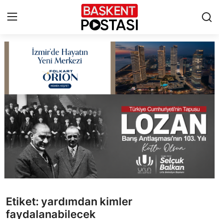
İletişim
Çerez Politikası
Künye
Ankara
TBMM
Yerel Yönetimler
Etiket: yardımdan kimler
Cumhurbaşkanlığı
faydalanabilecek