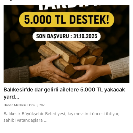
Bakanlıklar
Siyasi Partiler
Mülki İdare
Toplum ve Yaşam
Sivil Toplum Kuruluşları
Kamu Kurumları ve Üst Kurullar
Balıkesir’de dar gelirli ailelere 5.000 TL yakacak
Resmi Reklamlar
yard...
Haber Merkezi
Ekim 3, 2025
Balıkesir Büyükşehir Belediyesi, kış mevsimi öncesi ihtiyaç
sahibi vatandaşlara ...