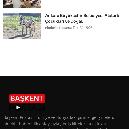
Ankara Büyükşehir Belediyesi Atatürk
Çocukları ve Doğal...
ebubekirbastama
Tem 31, 2026
Başkent Postası, Türkiye ve dünyadaki güncel gelişmeleri,
objektif habercilik anlayışıyla geniş kitlelere ulaştıran