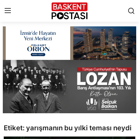
İletişim
Çerez Politikası
Künye
Ankara
TBMM
Yerel Yönetimler
Etiket: yarışmanın bu yılki teması neydi
Cumhurbaşkanlığı