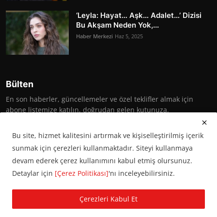
‘Leyla: Hayat… Aşk… Adalet…’ Dizisi
Bu Akşam Neden Yok,...
Haber Merkezi
Haz 5, 2025
Bülten
En son haberler, güncellemeler ve özel teklifler almak için
abone listemize katılın, doğrudan gelen kutunuza.
Abone Ol
Bu site, hizmet kalitesini artırmak ve kişiselleştirilmiş içerik
sunmak için çerezleri kullanmaktadır. Siteyi kullanmaya
devam ederek çerez kullanımını kabul etmiş olursunuz.
Detaylar için
[Çerez Politikası]
'nı inceleyebilirsiniz.
© 2016 Başkent Postası. Tüm hakları saklıdır.
Çerezleri Kabul Et
KVKK Aydınlatma Metni