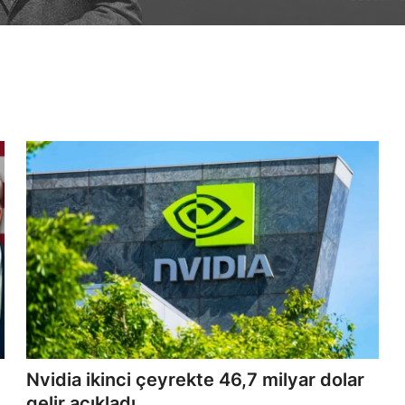
Nvidia ikinci çeyrekte 46,7 milyar dolar
gelir açıkladı...