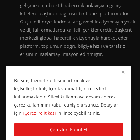
gelişmeleri, objektif habercilik anlayışıyla geniş
kitlelere ulaştıran bağımsız bir haber platformudur.
Güçlü editöryel kadrosu ve güvenilir altyapısıyla yazılı
ve dijital formatlarda kaliteli içerikler üretir. Başkent
merkezli global habercilik vizyonuyla hareket eden
platform, toplumun doğru bilgiye hızlı ve tarafsız
erişimini sağlamayı misyon edinmiştir.
Bu site, hizmet kalitesini artırmak ve
kişiselleştirilmiş içerik sunmak için çerezleri
kullanmaktadır. Siteyi kullanmaya devam ederek
çerez kullanımını kabul etmiş olursunuz. Detaylar
için
[Çerez Politikası]
'nı inceleyebilirsiniz.
Çerezleri Kabul Et
© 2016 Başkent Postası. Tüm hakları saklıdır.