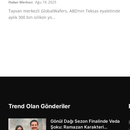
Haber Merkezi
Ağu 19, 2025
Tayvan merkezli GlobalWafers, ABD’nin Teksas eyaletinde
aylık 300 bin silikon yo...
Trend Olan Gönderiler
Gönül Dağı Sezon Finalinde Veda
Şoku: Ramazan Karakteri...