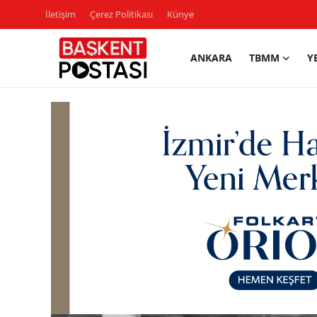
İletişim
Çerez Politikası
Künye
ANKARA
TBMM
Y
İletişim
Çerez Politikası
Künye
Ankara
TBMM
Yerel Yönetimler
Cumhurbaşkanlığı