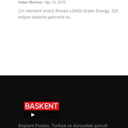
Haber Merkezi
Ağu 19, 2025
Çin merkezli enerji firması LONGi Green Energy, 325
milyon dolarlık yatırımla ta...
Başkent Postası, Türkiye ve dünyadaki güncel