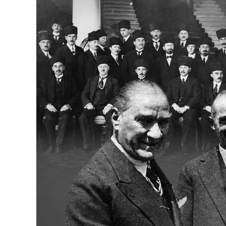
Bakanlıklar
Siyasi Partiler
Mülki İdare
Toplum ve Yaşam
Sivil Toplum Kuruluşları
Kamu Kurumları ve Üst Kurullar
Resmi Reklamlar