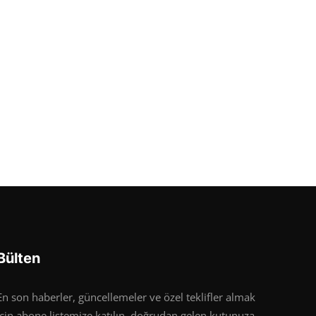
Bülten
En son haberler, güncellemeler ve özel teklifler almak
için abone listemize katılın, doğrudan gelen kutunuza.