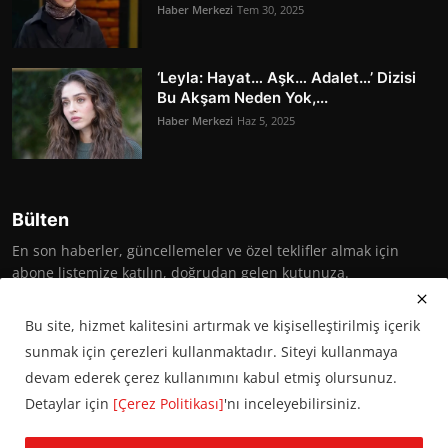
Haber Merkezi
Tem 30, 2025
‘Leyla: Hayat… Aşk… Adalet…’ Dizisi
Bu Akşam Neden Yok,...
Haber Merkezi
Haz 5, 2025
Bülten
En son haberler, güncellemeler ve özel teklifler almak için
abone listemize katılın, doğrudan gelen kutunuza.
Abone Ol
Bu site, hizmet kalitesini artırmak ve kişiselleştirilmiş içerik
sunmak için çerezleri kullanmaktadır. Siteyi kullanmaya
devam ederek çerez kullanımını kabul etmiş olursunuz.
Detaylar için
[Çerez Politikası]
'nı inceleyebilirsiniz.
© 2016 Başkent Postası. Tüm hakları saklıdır.