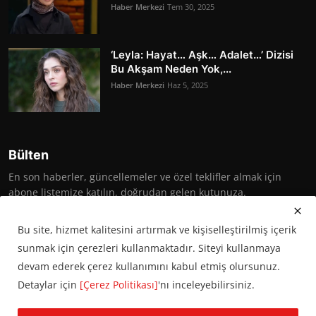
Haber Merkezi
Tem 30, 2025
‘Leyla: Hayat… Aşk… Adalet…’ Dizisi
Bu Akşam Neden Yok,...
Haber Merkezi
Haz 5, 2025
Bülten
En son haberler, güncellemeler ve özel teklifler almak için
abone listemize katılın, doğrudan gelen kutunuza.
Abone Ol
Bu site, hizmet kalitesini artırmak ve kişiselleştirilmiş içerik
sunmak için çerezleri kullanmaktadır. Siteyi kullanmaya
devam ederek çerez kullanımını kabul etmiş olursunuz.
Detaylar için
[Çerez Politikası]
'nı inceleyebilirsiniz.
© 2016 Başkent Postası. Tüm hakları saklıdır.