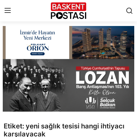
İletişim
Çerez Politikası
Künye
Ankara
TBMM
Yerel Yönetimler
Etiket: yeni sağlık tesisi hangi ihtiyacı
Cumhurbaşkanlığı
karşılayacak