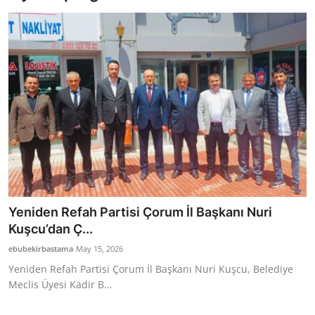
Bakanlıklar
Siyasi Partiler
Mülki İdare
Toplum ve Yaşam
Sivil Toplum Kuruluşları
Kamu Kurumları ve Üst Kurullar
Yeniden Refah Partisi Çorum İl Başkanı Nuri
Resmi Reklamlar
Kuşcu’dan Ç...
ebubekirbastama
May 15, 2026
Yeniden Refah Partisi Çorum İl Başkanı Nuri Kuşcu, Belediye
Meclis Üyesi Kadir B...