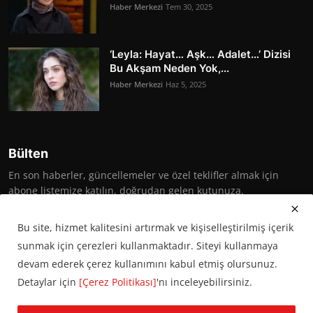
Haber Merkezi
Tem 30, 2025
‘Leyla: Hayat… Aşk… Adalet…’ Dizisi
Bu Akşam Neden Yok,...
Haber Merkezi
Haz 5, 2025
Bülten
En son haberler, güncellemeler ve özel teklifler almak için
abone listemize katılın, doğrudan gelen kutunuza.
Abone Ol
Bu site, hizmet kalitesini artırmak ve kişiselleştirilmiş içerik
sunmak için çerezleri kullanmaktadır. Siteyi kullanmaya
devam ederek çerez kullanımını kabul etmiş olursunuz.
Detaylar için
[Çerez Politikası]
'nı inceleyebilirsiniz.
© 2016 Başkent Postası. Tüm hakları saklıdır.