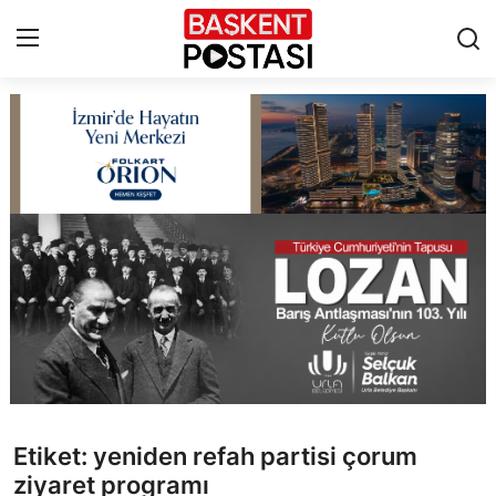
İletişim
Çerez Politikası
Künye
Ankara
TBMM
Yerel Yönetimler
Etiket: yeniden refah partisi çorum
Cumhurbaşkanlığı
ziyaret programı