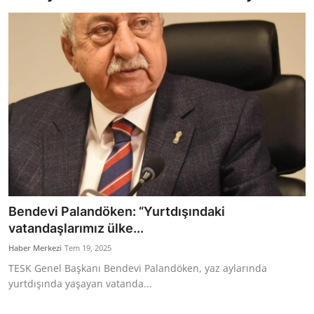
Bakanlıklar
Siyasi Partiler
Mülki İdare
Toplum ve Yaşam
Sivil Toplum Kuruluşları
Kamu Kurumları ve Üst Kurullar
Bendevi Palandöken: “Yurtdışındaki
Resmi Reklamlar
vatandaşlarımız ülke...
Haber Merkezi
Tem 19, 2025
TESK Genel Başkanı Bendevi Palandöken, yaz aylarında
yurtdışında yaşayan vatanda...