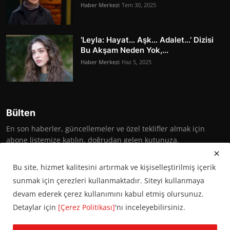
Haber Merkezi
Tem 30, 2025
‘Leyla: Hayat… Aşk… Adalet…’ Dizisi
Bu Akşam Neden Yok,...
Haber Merkezi
Haz 5, 2025
Bülten
En son haberler, güncellemeler ve özel teklifler almak için
abone listemize katılın, doğrudan gelen kutunuza.
Abone Ol
Bu site, hizmet kalitesini artırmak ve kişiselleştirilmiş içerik
sunmak için çerezleri kullanmaktadır. Siteyi kullanmaya
devam ederek çerez kullanımını kabul etmiş olursunuz.
Detaylar için
[Çerez Politikası]
'nı inceleyebilirsiniz.
© 2016 Başkent Postası. Tüm hakları saklıdır.