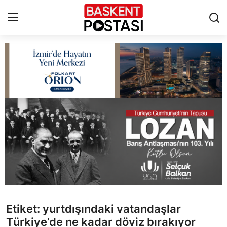
İletişim
Çerez Politikası
Künye
Ankara
TBMM
Yerel Yönetimler
Etiket: yurtdışındaki vatandaşlar
Cumhurbaşkanlığı
Türkiye’de ne kadar döviz bırakıyor