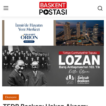
İletişim
Çerez Politikası
Künye
Ankara
TBMM
Yerel Yönetimler
Ekonomi
Cumhurbaşkanlığı