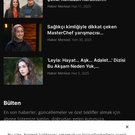
Haber Merkezi
Haz 11, 2025
Sağlıkçı kimliğiyle dikkat çeken
MasterChef yarışmacısı...
Haber Merkezi
Tem 30, 2025
‘Leyla: Hayat… Aşk… Adalet…’ Dizisi
Bu Akşam Neden Yok,...
Haber Merkezi
Haz 5, 2025
Bülten
En son haberler, güncellemeler ve özel teklifler almak için
abone listemize katılın, doğrudan gelen kutunuza.
Abone Ol
Bu site, hizmet kalitesini artırmak ve kişiselleştirilmiş içerik