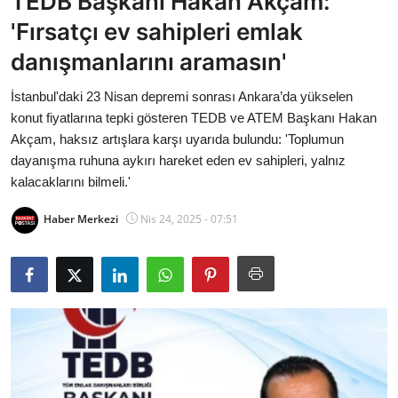
TEDB Başkanı Hakan Akçam:
Bakanlıklar
'Fırsatçı ev sahipleri emlak
danışmanlarını aramasın'
Siyasi Partiler
İstanbul'daki 23 Nisan depremi sonrası Ankara’da yükselen
Mülki İdare
konut fiyatlarına tepki gösteren TEDB ve ATEM Başkanı Hakan
Akçam, haksız artışlara karşı uyarıda bulundu: 'Toplumun
Toplum ve Yaşam
dayanışma ruhuna aykırı hareket eden ev sahipleri, yalnız
kalacaklarını bilmeli.'
Sivil Toplum Kuruluşları
Haber Merkezi
Nis 24, 2025 - 07:51
Kamu Kurumları ve Üst Kurullar
Resmi Reklamlar