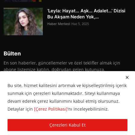
‘Leyla: Hayat… Aşk… Adalet…’ Dizisi
Bu Akşam Neden Yok,...
Haber Merkezi
Haz 5, 2025
Bülten
En son haberler, güncellemeler ve özel teklifler almak için
abone listemize katılın, doğrudan gelen kutunuza.
Abone Ol
Bu site, hizmet kalitesini artırmak ve kişiselleştirilmiş içerik
sunmak için çerezleri kullanmaktadır. Siteyi kullanmaya
devam ederek çerez kullanımını kabul etmiş olursunuz.
Detaylar için
[Çerez Politikası]
'nı inceleyebilirsiniz.
© 2016 Başkent Postası. Tüm hakları saklıdır.
Çerezleri Kabul Et
KVKK Aydınlatma Metni