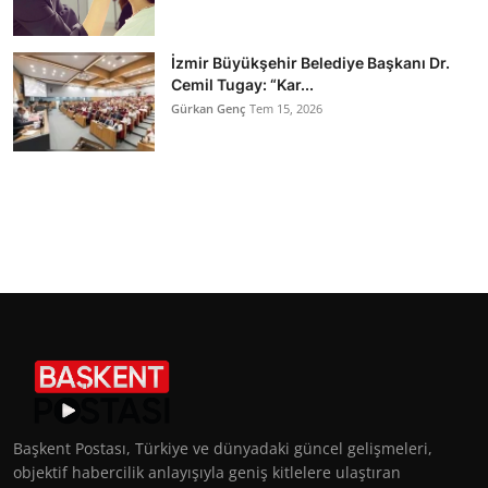
İzmir Büyükşehir Belediye Başkanı Dr.
Cemil Tugay: “Kar...
Gürkan Genç
Tem 15, 2026
Başkent Postası, Türkiye ve dünyadaki güncel gelişmeleri,
objektif habercilik anlayışıyla geniş kitlelere ulaştıran