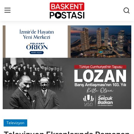
İletişim
Çerez Politikası
Künye
Ankara
TBMM
Yerel Yönetimler
Televizyon
Cumhurbaşkanlığı