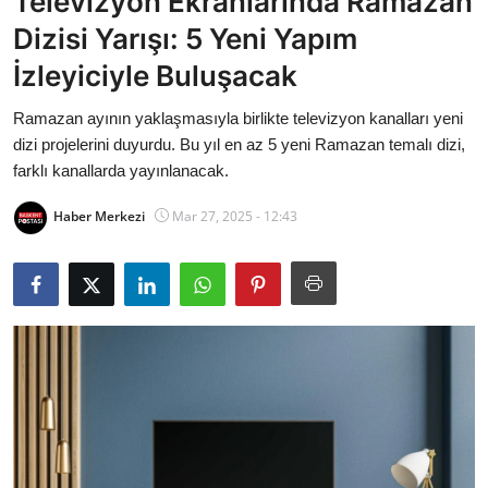
Televizyon Ekranlarında Ramazan
Bakanlıklar
Dizisi Yarışı: 5 Yeni Yapım
İzleyiciyle Buluşacak
Siyasi Partiler
Ramazan ayının yaklaşmasıyla birlikte televizyon kanalları yeni
Mülki İdare
dizi projelerini duyurdu. Bu yıl en az 5 yeni Ramazan temalı dizi,
farklı kanallarda yayınlanacak.
Toplum ve Yaşam
Haber Merkezi
Mar 27, 2025 - 12:43
Sivil Toplum Kuruluşları
Kamu Kurumları ve Üst Kurullar
Resmi Reklamlar