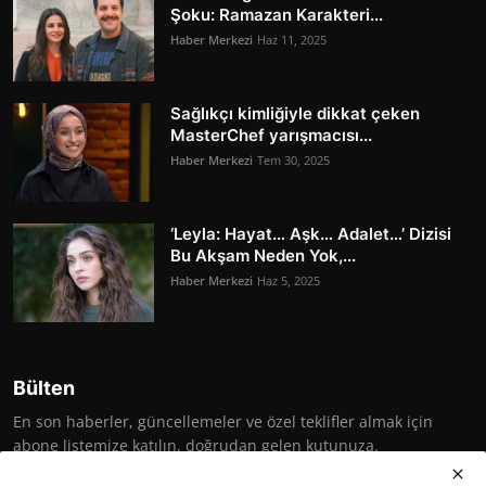
Şoku: Ramazan Karakteri...
Haber Merkezi
Haz 11, 2025
Sağlıkçı kimliğiyle dikkat çeken
MasterChef yarışmacısı...
Haber Merkezi
Tem 30, 2025
‘Leyla: Hayat… Aşk… Adalet…’ Dizisi
Bu Akşam Neden Yok,...
Haber Merkezi
Haz 5, 2025
Bülten
En son haberler, güncellemeler ve özel teklifler almak için
abone listemize katılın, doğrudan gelen kutunuza.