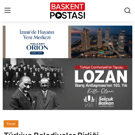
İletişim
Çerez Politikası
Künye
Ankara
TBMM
Yerel Yönetimler
Yerel
Cumhurbaşkanlığı