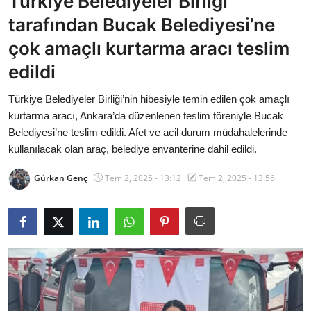
Türkiye Belediyeler Birliği
Bakanlıklar
tarafından Bucak Belediyesi’ne
çok amaçlı kurtarma aracı teslim
Siyasi Partiler
edildi
Mülki İdare
Türkiye Belediyeler Birliği’nin hibesiyle temin edilen çok amaçlı
kurtarma aracı, Ankara’da düzenlenen teslim töreniyle Bucak
Toplum ve Yaşam
Belediyesi’ne teslim edildi. Afet ve acil durum müdahalelerinde
kullanılacak olan araç, belediye envanterine dahil edildi.
Sivil Toplum Kuruluşları
Gürkan Genç
Tem 2, 2025 - 13:12
Tem 2, 2025 - 13:56
Kamu Kurumları ve Üst Kurullar
Resmi Reklamlar