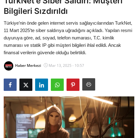
TurkNet’e Siber Saldırı: Müşteri
Bakanlıklar
Bilgileri Sızdırıldı
Siyasi Partiler
Türkiye’nin önde gelen internet servis sağlayıcılarından TurkNet,
11 Mart 2025’te siber saldırıya uğradığını açıkladı. Yapılan resmi
Mülki İdare
duyuruya göre, ad, soyad, telefon numarası, T.C. kimlik
numarası ve statik IP gibi müşteri bilgileri ihlal edildi. Ancak
Toplum ve Yaşam
finansal verilerin güvende olduğu belirtildi.
Haber Merkezi
Mar 13, 2025 - 10:57
Sivil Toplum Kuruluşları
Kamu Kurumları ve Üst Kurullar
Resmi Reklamlar