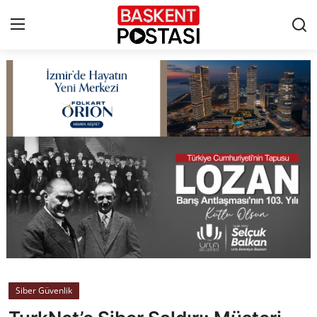
İletişim
Çerez Politikası
Künye
Ankara
TBMM
Yerel Yönetimler
Siber Güvenlik
Cumhurbaşkanlığı