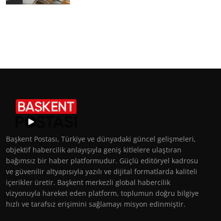
Başkent Postası, Türkiye ve dünyadaki güncel gelişmeleri,
objektif habercilik anlayışıyla geniş kitlelere ulaştıran
bağımsız bir haber platformudur. Güçlü editöryel kadrosu
ve güvenilir altyapısıyla yazılı ve dijital formatlarda kaliteli
içerikler üretir. Başkent merkezli global habercilik
vizyonuyla hareket eden platform, toplumun doğru bilgiye
hızlı ve tarafsız erişimini sağlamayı misyon edinmiştir.