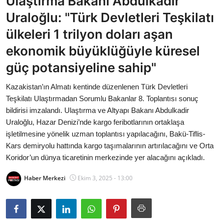
Ulaştırma Bakanı Abdulkadir
Bakanlıklar
Uraloğlu: "Türk Devletleri Teşkilatı
ülkeleri 1 trilyon doları aşan
Siyasi Partiler
ekonomik büyüklüğüyle küresel
Mülki İdare
güç potansiyeline sahip"
Toplum ve Yaşam
Kazakistan’ın Almatı kentinde düzenlenen Türk Devletleri
Teşkilatı Ulaştırmadan Sorumlu Bakanlar 8. Toplantısı sonuç
Sivil Toplum Kuruluşları
bildirisi imzalandı. Ulaştırma ve Altyapı Bakanı Abdulkadir
Uraloğlu, Hazar Denizi’nde kargo feribotlarının ortaklaşa
Kamu Kurumları ve Üst Kurullar
işletilmesine yönelik uzman toplantısı yapılacağını, Bakü-Tiflis-
Kars demiryolu hattında kargo taşımalarının artırılacağını ve Orta
Resmi Reklamlar
Koridor’un dünya ticaretinin merkezinde yer alacağını açıkladı.
Haber Merkezi
Ekim 3, 2025 - 13:00