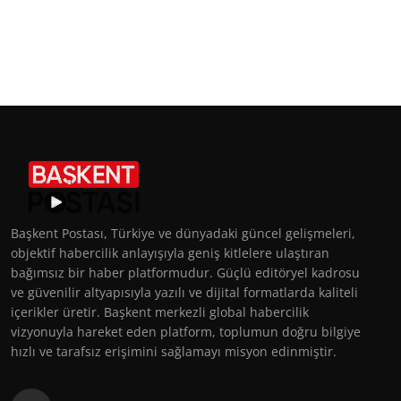
Başkent Postası, Türkiye ve dünyadaki güncel gelişmeleri,
objektif habercilik anlayışıyla geniş kitlelere ulaştıran
bağımsız bir haber platformudur. Güçlü editöryel kadrosu
ve güvenilir altyapısıyla yazılı ve dijital formatlarda kaliteli
içerikler üretir. Başkent merkezli global habercilik
vizyonuyla hareket eden platform, toplumun doğru bilgiye
hızlı ve tarafsız erişimini sağlamayı misyon edinmiştir.