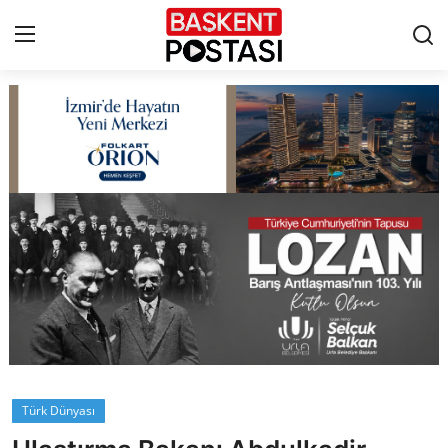
İletişim
Çerez Politikası
Künye
Ankara
TBMM
Yerel Yönetimler
Türk Dünyası
Cumhurbaşkanlığı