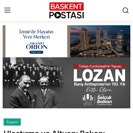
İletişim
Çerez Politikası
Künye
Ankara
TBMM
Yerel Yönetimler
Yaşam
Cumhurbaşkanlığı