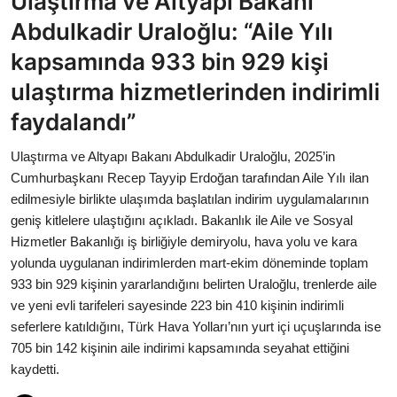
Ulaştırma ve Altyapı Bakanı
Bakanlıklar
Abdulkadir Uraloğlu: “Aile Yılı
kapsamında 933 bin 929 kişi
Siyasi Partiler
ulaştırma hizmetlerinden indirimli
Mülki İdare
faydalandı”
Toplum ve Yaşam
Ulaştırma ve Altyapı Bakanı Abdulkadir Uraloğlu, 2025’in
Cumhurbaşkanı Recep Tayyip Erdoğan tarafından Aile Yılı ilan
Sivil Toplum Kuruluşları
edilmesiyle birlikte ulaşımda başlatılan indirim uygulamalarının
geniş kitlelere ulaştığını açıkladı. Bakanlık ile Aile ve Sosyal
Kamu Kurumları ve Üst Kurullar
Hizmetler Bakanlığı iş birliğiyle demiryolu, hava yolu ve kara
yolunda uygulanan indirimlerden mart-ekim döneminde toplam
Resmi Reklamlar
933 bin 929 kişinin yararlandığını belirten Uraloğlu, trenlerde aile
ve yeni evli tarifeleri sayesinde 223 bin 410 kişinin indirimli
seferlere katıldığını, Türk Hava Yolları’nın yurt içi uçuşlarında ise
705 bin 142 kişinin aile indirimi kapsamında seyahat ettiğini
kaydetti.