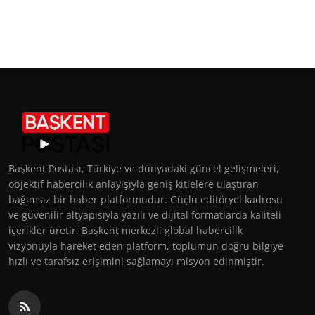
Başkent Postası, Türkiye ve dünyadaki güncel gelişmeleri,
objektif habercilik anlayışıyla geniş kitlelere ulaştıran
bağımsız bir haber platformudur. Güçlü editöryel kadrosu
ve güvenilir altyapısıyla yazılı ve dijital formatlarda kaliteli
içerikler üretir. Başkent merkezli global habercilik
vizyonuyla hareket eden platform, toplumun doğru bilgiye
hızlı ve tarafsız erişimini sağlamayı misyon edinmiştir.