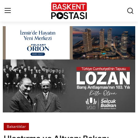
İletişim
Çerez Politikası
Künye
Ankara
TBMM
Yerel Yönetimler
Bakanlıklar
Cumhurbaşkanlığı