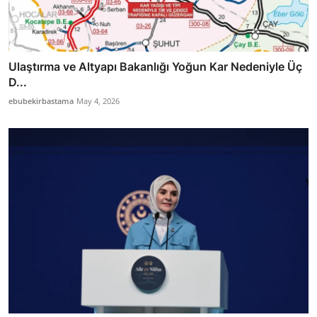
Ulaştırma ve Altyapı Bakanlığı Yoğun Kar Nedeniyle Üç
D...
ebubekirbastama
May 4, 2026