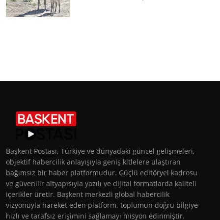
Başkent Postası, Türkiye ve dünyadaki güncel gelişmeleri,
objektif habercilik anlayışıyla geniş kitlelere ulaştıran
bağımsız bir haber platformudur. Güçlü editöryel kadrosu
ve güvenilir altyapısıyla yazılı ve dijital formatlarda kaliteli
içerikler üretir. Başkent merkezli global habercilik
vizyonuyla hareket eden platform, toplumun doğru bilgiye
hızlı ve tarafsız erişimini sağlamayı misyon edinmiştir.