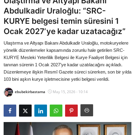
Ulaştırma ve Altyapı Bakanı
Bakanlıklar
Abdulkadir Uraloğlu: “SRC-
KURYE belgesi temin süresini 1
Siyasi Partiler
Ocak 2027’ye kadar uzatacağız”
Mülki İdare
Ulaştırma ve Altyapı Bakanı Abdulkadir Uraloğlu, motokuryelere
yönelik düzenlemeler kapsamında zorunlu hale getirilen SRC-
Toplum ve Yaşam
KURYE Mesleki Yeterlilik Belgesi ile Kurye Faaliyet Belgesi için
tanınan sürenin 1 Ocak 2027’ye kadar uzatılacağını açıkladı.
Sivil Toplum Kuruluşları
Düzenlemeye ilişkin Resmî Gazete süreci sürerken, son bir yılda
103 bini aşkın kurye işletmecisine yetki belgesi verildi.
Kamu Kurumları ve Üst Kurullar
ebubekirbastama
May 15, 2026 - 10:14
Resmi Reklamlar