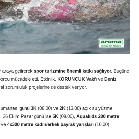
r araya getirerek
spor turizmine önemli katkı sağlıyor.
Bugüne
orcu mücadele etti. Etkinlik,
KORUNCUK Vakfı
ve
Deniz
syal sorumluluk projelerine de destek veriyor.
 Cumartesi günü
3K
(08.00) ve
2K
(13.00) açık su yüzme
ek. 26 Ekim Pazar günü ise
5K
(08.00),
Aquakids 200 metre
) ve
4x300 metre kadın/erkek bayrak yarışları
(16.00)