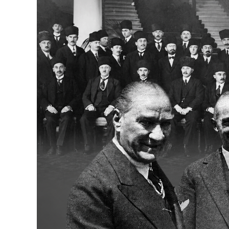
Bakanlıklar
Siyasi Partiler
Mülki İdare
Toplum ve Yaşam
Sivil Toplum Kuruluşları
Kamu Kurumları ve Üst Kurullar
Resmi Reklamlar