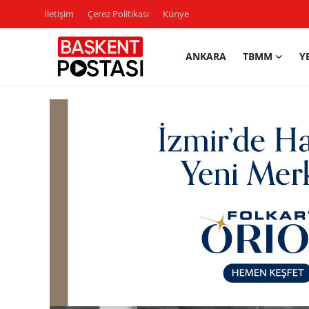
İletişim
Çerez Politikası
Künye
ANKARA
TBMM
Y
İletişim
Çerez Politikası
Künye
Ankara
TBMM
Yerel Yönetimler
Cumhurbaşkanlığı