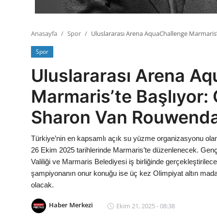
Anasayfa
Spor
Uluslararası Arena AquaChallenge Marmari
Spor
Uluslararası Arena A
Marmaris’te Başlıyor:
Sharon Van Rouwenda
Türkiye’nin en kapsamlı açık su yüzme organizasyonu ola
26 Ekim 2025 tarihlerinde Marmaris’te düzenlenecek. Gen
Valiliği ve Marmaris Belediyesi iş birliğinde gerçekleştirile
şampiyonanın onur konuğu ise üç kez Olimpiyat altın mad
olacak.
Haber Merkezi
Ekim 21, 2025 - 08:38