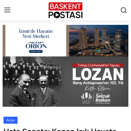
İletişim
Çerez Politikası
Künye
Ankara
TBMM
Yerel Yönetimler
Arşiv
Cumhurbaşkanlığı