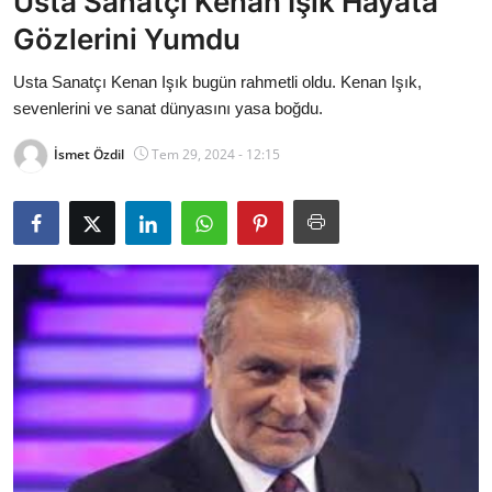
Usta Sanatçı Kenan Işık Hayata
Bakanlıklar
Gözlerini Yumdu
Siyasi Partiler
Usta Sanatçı Kenan Işık bugün rahmetli oldu. Kenan Işık,
sevenlerini ve sanat dünyasını yasa boğdu.
Mülki İdare
İsmet Özdil
Tem 29, 2024 - 12:15
Toplum ve Yaşam
Sivil Toplum Kuruluşları
Kamu Kurumları ve Üst Kurullar
Resmi Reklamlar