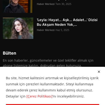
Haber Merkezi
Tem 30, 2025
‘Leyla: Hayat… Aşk… Adalet…’ Dizisi
Bu Akşam Neden Yok,...
Haber Merkezi
Haz 5, 2025
Bülten
En son haberler, güncellemeler ve özel teklifler almak için
abone listemize katılın, doğrudan gelen kutunuza.
Abone Ol
Bu site, hizmet kalitesini artırmak ve kişiselleştirilmiş içerik
sunmak için çerezleri kullanmaktadır. Siteyi kullanmaya
devam ederek çerez kullanımını kabul etmiş olursunuz.
Detaylar için
[Çerez Politikası]
'nı inceleyebilirsiniz.
© 2016 Başkent Postası. Tüm hakları saklıdır.