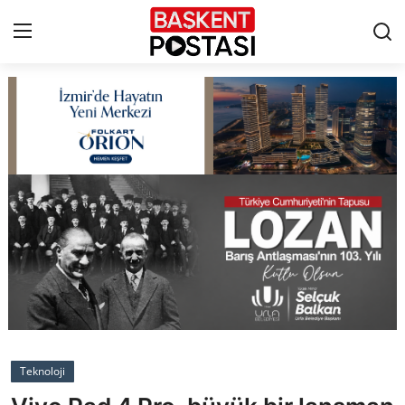
İletişim
Çerez Politikası
Künye
Ankara
TBMM
Yerel Yönetimler
Teknoloji
Cumhurbaşkanlığı