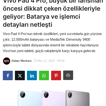
Vivo Pad 4 Pro, büyük bir lansman
Bakanlıklar
öncesi dikkat çeken özellikleriyle
geliyor: Batarya ve işlemci
Siyasi Partiler
detayları netleşti
Mülki İdare
Vivo Pad 4 Pro'nun teknik özellikleri, yeni sızıntılarla gün yüzüne
çıktı. 12.000mAh bataryası ve MediaTek Dimensity 9400
Toplum ve Yaşam
işlemcisiyle tablet dünyasında önemli bir rekabete hazırlanıyor.
Vivo'nun yeni tableti, güçlü rakipleriyle karşı karşıya gelecek.
Sivil Toplum Kuruluşları
Haber Merkezi
Mar 21, 2025 - 09:50
Kamu Kurumları ve Üst Kurullar
Resmi Reklamlar