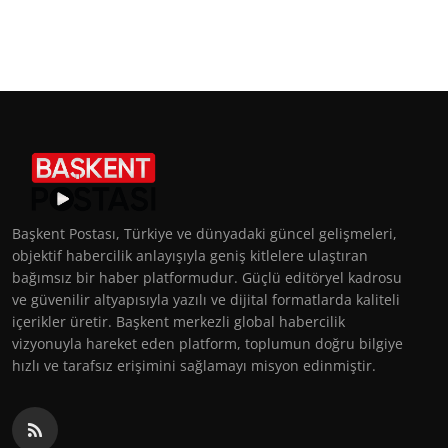
Başkent Postası, Türkiye ve dünyadaki güncel gelişmeleri,
objektif habercilik anlayışıyla geniş kitlelere ulaştıran
bağımsız bir haber platformudur. Güçlü editöryel kadrosu
ve güvenilir altyapısıyla yazılı ve dijital formatlarda kaliteli
içerikler üretir. Başkent merkezli global habercilik
vizyonuyla hareket eden platform, toplumun doğru bilgiye
hızlı ve tarafsız erişimini sağlamayı misyon edinmiştir.