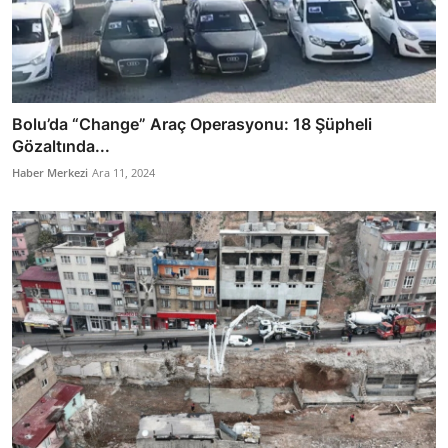
Bolu’da “Change” Araç Operasyonu: 18 Şüpheli
Gözaltında...
Haber Merkezi
Ara 11, 2024