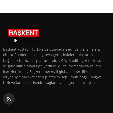
Başkent Postası, Türkiye ve dünyadaki güncel gelişmeleri,
objektif habercilik anlayışıyla geniş kitlelere ulaştıran
bağımsız bir haber platformudur. Güçlü editöryel kadrosu
ve güvenilir altyapısıyla yazılı ve dijital formatlarda kaliteli
içerikler üretir. Başkent merkezli global habercilik
vizyonuyla hareket eden platform, toplumun doğru bilgiye
hızlı ve tarafsız erişimini sağlamayı misyon edinmiştir.