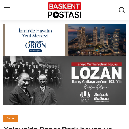
İletişim
Çerez Politikası
Künye
Ankara
TBMM
Yerel Yönetimler
Yerel
Cumhurbaşkanlığı