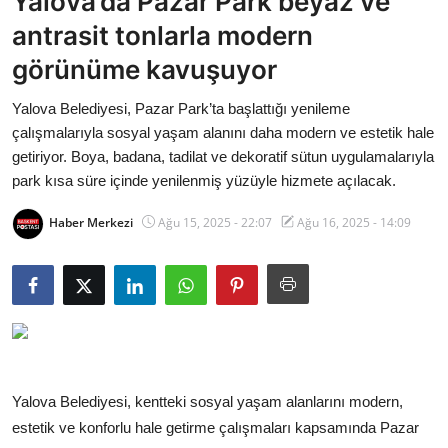
Yalova’da Pazar Park beyaz ve
Bakanlıklar
antrasit tonlarla modern
görünüme kavuşuyor
Siyasi Partiler
Yalova Belediyesi, Pazar Park’ta başlattığı yenileme
Mülki İdare
çalışmalarıyla sosyal yaşam alanını daha modern ve estetik hale
getiriyor. Boya, badana, tadilat ve dekoratif sütun uygulamalarıyla
Toplum ve Yaşam
park kısa süre içinde yenilenmiş yüzüyle hizmete açılacak.
Sivil Toplum Kuruluşları
Haber Merkezi
Ağu 15, 2025 - 22:07
Ağu 16, 2025 - 14:09
Kamu Kurumları ve Üst Kurullar
Resmi Reklamlar
Yalova Belediyesi, kentteki sosyal yaşam alanlarını modern,
estetik ve konforlu hale getirme çalışmaları kapsamında Pazar