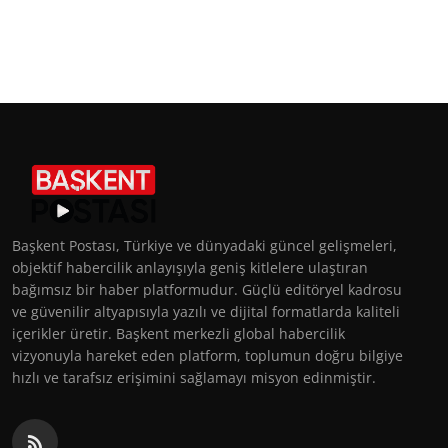
Başkent Postası, Türkiye ve dünyadaki güncel gelişmeleri,
objektif habercilik anlayışıyla geniş kitlelere ulaştıran
bağımsız bir haber platformudur. Güçlü editöryel kadrosu
ve güvenilir altyapısıyla yazılı ve dijital formatlarda kaliteli
içerikler üretir. Başkent merkezli global habercilik
vizyonuyla hareket eden platform, toplumun doğru bilgiye
hızlı ve tarafsız erişimini sağlamayı misyon edinmiştir.