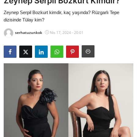
Zeynep Serpil Bozkurt Kimdir?
Bakanlıklar
Zeynep Serpil Bozkurt kimdir, kaç yaşında? Rüzgarlı Tepe
dizisinde Tülay kim?
Siyasi Partiler
serhatuzunkok
Nis 17, 2024 - 20:01
Mülki İdare
Toplum ve Yaşam
Sivil Toplum Kuruluşları
Kamu Kurumları ve Üst Kurullar
Resmi Reklamlar