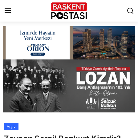
İletişim
Çerez Politikası
Künye
Ankara
TBMM
Yerel Yönetimler
Arşiv
Cumhurbaşkanlığı