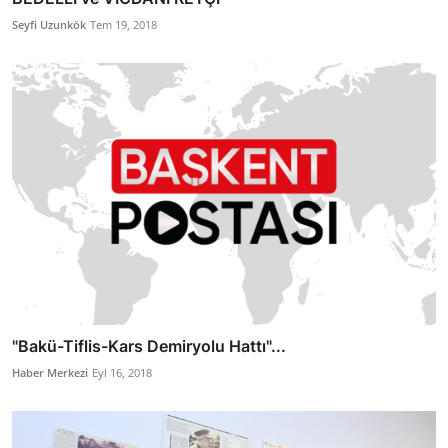
Seyfi Uzunkök
Tem 19, 2018
"Bakü-Tiflis-Kars Demiryolu Hattı"...
Haber Merkezi
Eyl 16, 2018