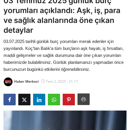
03 Temmuz 2025 günlük burç
Bakanlıklar
yorumları açıklandı: Aşk, iş, para
ve sağlık alanlarında öne çıkan
Siyasi Partiler
detaylar
Mülki İdare
03.07.2025 tarihli günlük burç yorumları merak edenler için
yayınlandı. Koç’tan Balık’a tüm burçların aşk hayatı, iş fırsatları,
Toplum ve Yaşam
maddi gelişmeler ve sağlık durumuna dair öne çıkan yorumları
haberimizde bulabilirsiniz. Günlük planlamanızı yapmadan önce
Sivil Toplum Kuruluşları
burcunuzun bugünkü etkilerini öğrenebilirsiniz.
Kamu Kurumları ve Üst Kurullar
Haber Merkezi
Tem 2, 2025 - 21:17
Resmi Reklamlar