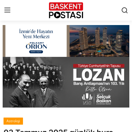
İletişim
Çerez Politikası
Künye
Ankara
TBMM
Yerel Yönetimler
Astroloji
Cumhurbaşkanlığı