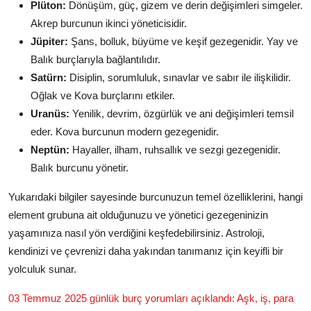
Plüton:
Dönüşüm, güç, gizem ve derin değişimleri simgeler.
Akrep burcunun ikinci yöneticisidir.
Jüpiter:
Şans, bolluk, büyüme ve keşif gezegenidir. Yay ve
Balık burçlarıyla bağlantılıdır.
Satürn:
Disiplin, sorumluluk, sınavlar ve sabır ile ilişkilidir.
Oğlak ve Kova burçlarını etkiler.
Uranüs:
Yenilik, devrim, özgürlük ve ani değişimleri temsil
eder. Kova burcunun modern gezegenidir.
Neptün:
Hayaller, ilham, ruhsallık ve sezgi gezegenidir.
Balık burcunu yönetir.
Yukarıdaki bilgiler sayesinde burcunuzun temel özelliklerini, hangi
element grubuna ait olduğunuzu ve yönetici gezegeninizin
yaşamınıza nasıl yön verdiğini keşfedebilirsiniz. Astroloji,
kendinizi ve çevrenizi daha yakından tanımanız için keyifli bir
yolculuk sunar.
03 Temmuz 2025 günlük burç yorumları açıklandı: Aşk, iş, para