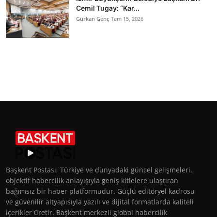
Cemil Tugay: “Kar...
Gürkan Genç
Tem 15, 2026
Başkent Postası, Türkiye ve dünyadaki güncel gelişmeleri,
objektif habercilik anlayışıyla geniş kitlelere ulaştıran
bağımsız bir haber platformudur. Güçlü editöryel kadrosu
ve güvenilir altyapısıyla yazılı ve dijital formatlarda kaliteli
içerikler üretir. Başkent merkezli global habercilik